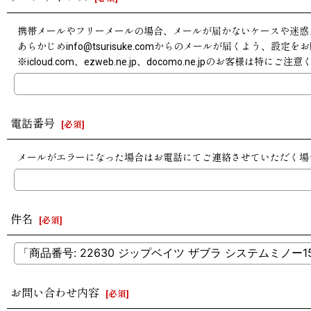
携帯メールやフリーメールの場合、メールが届かないケースや迷惑
あらかじめinfo@tsurisuke.comからのメールが届くよう、設定
※icloud.com、ezweb.ne.jp、docomo.ne.jpのお客様は特にご
電話番号
[
必須
]
メールがエラーになった場合はお電話にてご連絡させていただく場
件名
[
必須
]
お問い合わせ内容
[
必須
]