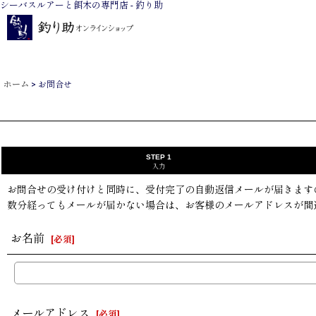
シーバスルアーと餌木の専門店 - 釣り助
ホーム
>
お問合せ
STEP 1
入力
お問合せの受け付けと同時に、受付完了の自動返信メールが届きます
数分経ってもメールが届かない場合は、お客様のメールアドレスが間
お名前
[
必須
]
メールアドレス
[
必須
]