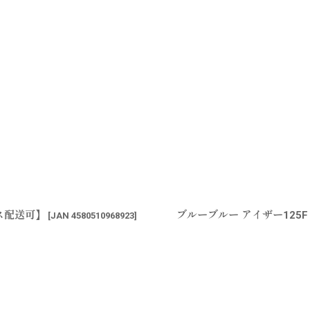
ス配送可】
ブルーブルー アイザー125
[
JAN 4580510968923
]