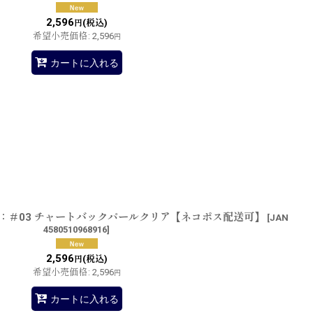
2,596
(税込)
円
希望小売価格
:
2,596
円
カートに入れる
F：＃03 チャートバックパールクリア【ネコポス配送可】
[
JAN
4580510968916
]
2,596
(税込)
円
希望小売価格
:
2,596
円
カートに入れる