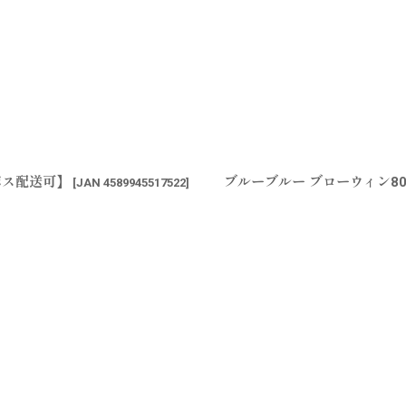
ポス配送可】
ブルーブルー ブローウィン8
[
JAN 4589945517522
]