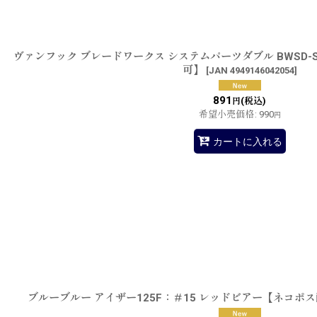
ヴァンフック ブレードワークス システムパーツダブル BWSD-
可】
[
JAN 4949146042054
]
891
(税込)
円
希望小売価格
:
990
円
カートに入れる
ブルーブルー アイザー125F：＃15 レッドビアー【ネコポ