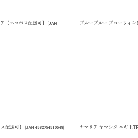
クリア【ネコポス配送可】
ブルーブルー ブローウィン
[
JAN
ポス配送可】
ヤマリア ヤマシタ エギ王TR
[
JAN 4582754510548
]