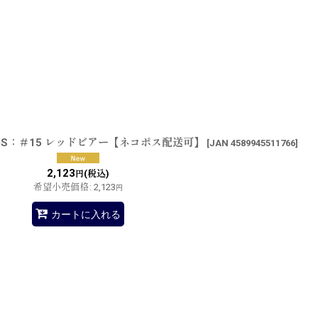
0S：＃15 レッドビアー【ネコポス配送可】
[
JAN 4589945511766
]
2,123
(税込)
円
希望小売価格
:
2,123
円
カートに入れる