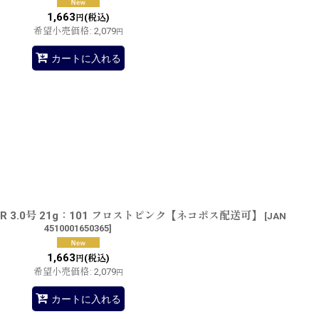
1,663
(税込)
円
希望小売価格
:
2,079
円
カートに入れる
R 3.0号 21g：101 フロストピンク【ネコポス配送可】
[
JAN
4510001650365
]
1,663
(税込)
円
希望小売価格
:
2,079
円
カートに入れる