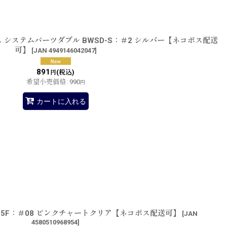
 システムパーツダブル BWSD-S：＃2 シルバー【ネコポス配送
可】
[
JAN 4949146042047
]
891
(税込)
円
希望小売価格
:
990
円
カートに入れる
25F：＃08 ピンクチャートクリア【ネコポス配送可】
[
JAN
4580510968954
]