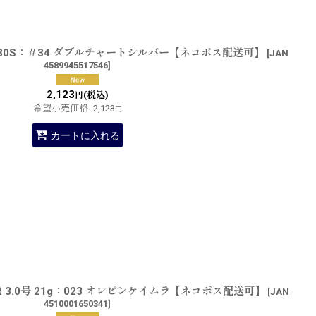
80S：＃34 ダブルチャートシルバー【ネコポス配送可】
[
JAN
4589945517546
]
2,123
(税込)
円
希望小売価格
:
2,123
円
カートに入れる
 3.0号 21g：023 オレピンケイムラ【ネコポス配送可】
[
JAN
4510001650341
]