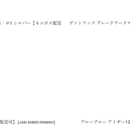
S：＃1 シルバー【ネコポス配送
ヴァンフック ブレードワークス
ス配送可】
ブルーブルー アイザー1
[
JAN 4580510968961
]