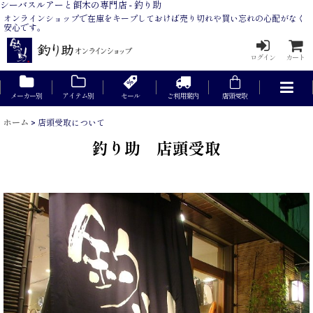
シーバスルアーと餌木の専門店 - 釣り助
オンラインショップで在庫をキープしておけば売り切れや買い忘れの心配がなく
安心です。
ログイン
カート
メーカー別
アイテム別
セール
ご利用案内
店頭受取
ホーム
>
店頭受取について
釣り助 店頭受取