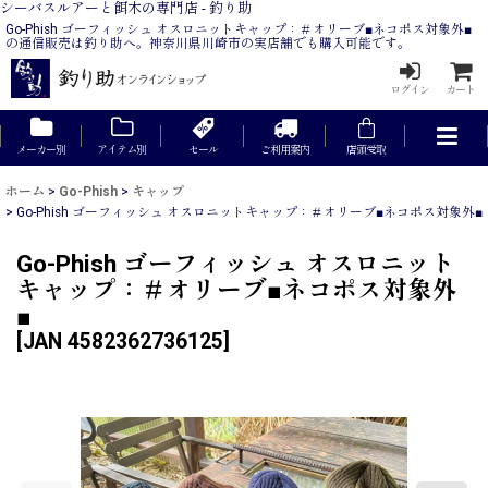
シーバスルアーと餌木の専門店 - 釣り助
Go-Phish ゴーフィッシュ オスロニットキャップ：＃オリーブ■ネコポス対象外■
の通信販売は釣り助へ。神奈川県川崎市の実店舗でも購入可能です。
ログイン
カート
メーカー別
アイテム別
セール
ご利用案内
店頭受取
ホーム
>
Go-Phish
>
キャップ
>
Go-Phish ゴーフィッシュ オスロニットキャップ：＃オリーブ■ネコポス対象外■
Go-Phish ゴーフィッシュ オスロニット
キャップ：＃オリーブ■ネコポス対象外
■
[
JAN 4582362736125
]