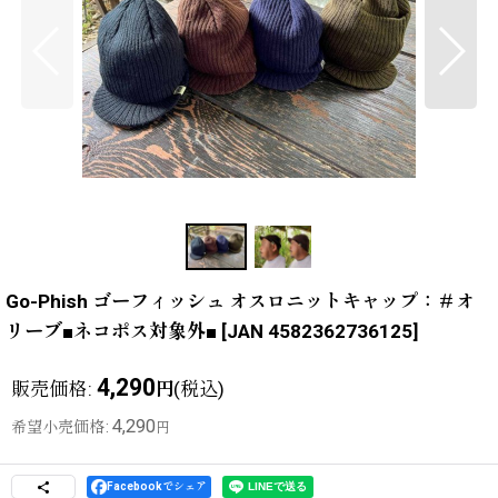
Go-Phish ゴーフィッシュ オスロニットキャップ：＃オ
リーブ■ネコポス対象外■
[
JAN 4582362736125
]
4,290
販売価格
:
(税込)
円
4,290
希望小売価格
:
円
Facebookでシェア