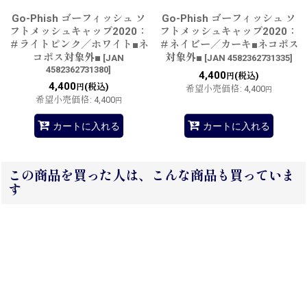
Go-Phish ゴーフィッシュ ソ
Go-Phish ゴーフィッシュ ソ
フトメッシュキャップ2020：
フトメッシュキャップ2020：
＃ライトピンク／ホワイト■ネ
＃ネイビー／カーキ■ネコポス
コポス対象外■
対象外■
[
JAN
[
JAN 4582362731335
]
4582362731380
]
4,400
(税込)
円
4,400
(税込)
円
希望小売価格
:
4,400
円
希望小売価格
:
4,400
円
カートに入れる
カートに入れる
この商品を買った人は、こんな商品も買っていま
す