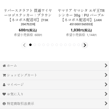
リバースクラフト 貫通ワイヤ
ヤマリア ヤマシタ エギ王TR
ーロゴステッカー：ブラウン
シンカー 30g：PU パープル
【ネコポス配送可】
【ネコポス配送可】
[
TSK
[
JAN
20475239
]
4510001565553
]
600
1,030
(税込)
(税込)
円
円
希望小売価格
:
600
希望小売価格
:
1,144
円
円
ホーム
ショッピングカート
マイページ
お気に入り
特定商取引法表示