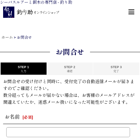
シーバスルアーと餌木の専門店 - 釣り助
ホーム
>
お問合せ
お問合せ
STEP 1
STEP 2
STEP 3
入力
確認
完了
お問合せの受け付けと同時に、受付完了の自動返信メールが届きま
すのでご確認ください。
数分経ってもメールが届かない場合は、お客様のメールアドレスが
間違えていたか、迷惑メール扱いになった可能性がございます。
お名前
[
必須
]