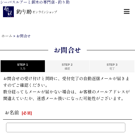
シーバスルアーと餌木の専門店 - 釣り助
ホーム
>
お問合せ
お問合せ
STEP 1
STEP 2
STEP 3
入力
確認
完了
お問合せの受け付けと同時に、受付完了の自動返信メールが届きま
すのでご確認ください。
数分経ってもメールが届かない場合は、お客様のメールアドレスが
間違えていたか、迷惑メール扱いになった可能性がございます。
お名前
[
必須
]