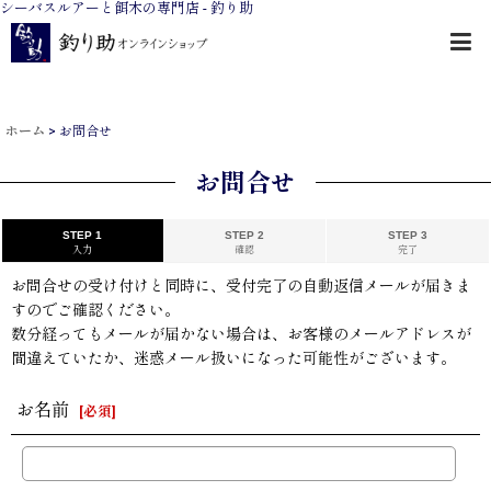
シーバスルアーと餌木の専門店 - 釣り助
ホーム
>
お問合せ
お問合せ
STEP 1
STEP 2
STEP 3
入力
確認
完了
お問合せの受け付けと同時に、受付完了の自動返信メールが届きま
すのでご確認ください。
数分経ってもメールが届かない場合は、お客様のメールアドレスが
間違えていたか、迷惑メール扱いになった可能性がございます。
お名前
[
必須
]