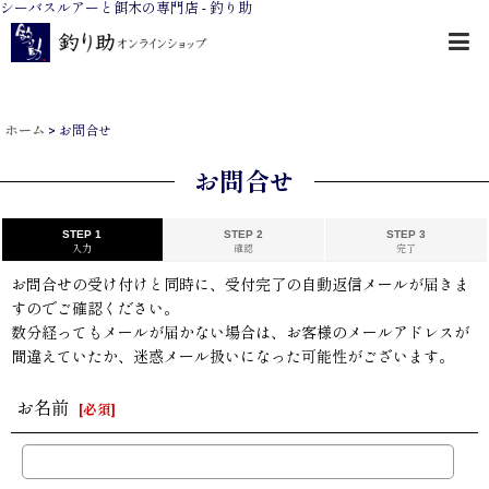
シーバスルアーと餌木の専門店 - 釣り助
ホーム
>
お問合せ
お問合せ
STEP 1
STEP 2
STEP 3
入力
確認
完了
お問合せの受け付けと同時に、受付完了の自動返信メールが届きま
すのでご確認ください。
数分経ってもメールが届かない場合は、お客様のメールアドレスが
間違えていたか、迷惑メール扱いになった可能性がございます。
お名前
[
必須
]