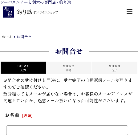
シーバスルアーと餌木の専門店 - 釣り助
ホーム
>
お問合せ
お問合せ
STEP 1
STEP 2
STEP 3
入力
確認
完了
お問合せの受け付けと同時に、受付完了の自動返信メールが届きま
すのでご確認ください。
数分経ってもメールが届かない場合は、お客様のメールアドレスが
間違えていたか、迷惑メール扱いになった可能性がございます。
お名前
[
必須
]