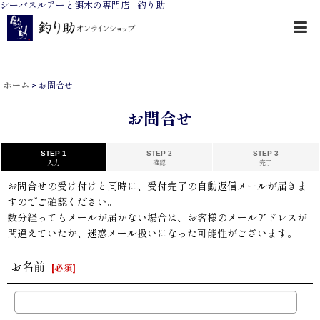
シーバスルアーと餌木の専門店 - 釣り助
ホーム
>
お問合せ
お問合せ
STEP 1
STEP 2
STEP 3
入力
確認
完了
お問合せの受け付けと同時に、受付完了の自動返信メールが届きま
すのでご確認ください。
数分経ってもメールが届かない場合は、お客様のメールアドレスが
間違えていたか、迷惑メール扱いになった可能性がございます。
お名前
[
必須
]