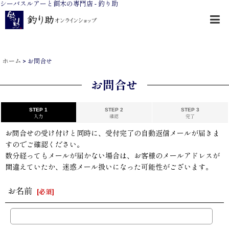
シーバスルアーと餌木の専門店 - 釣り助
ホーム
>
お問合せ
お問合せ
STEP 1
STEP 2
STEP 3
入力
確認
完了
お問合せの受け付けと同時に、受付完了の自動返信メールが届きま
すのでご確認ください。
数分経ってもメールが届かない場合は、お客様のメールアドレスが
間違えていたか、迷惑メール扱いになった可能性がございます。
お名前
[
必須
]