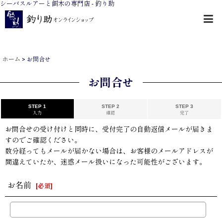
シーバスルアーと餌木の専門店 - 釣り助
ホーム
>
お問合せ
お問合せ
STEP 1
STEP 2
STEP 3
入力
確認
完了
お問合せの受け付けと同時に、受付完了の自動返信メールが届きま
すのでご確認ください。
数分経ってもメールが届かない場合は、お客様のメールアドレスが
間違えていたか、迷惑メール扱いになった可能性がございます。
お名前
[
必須
]