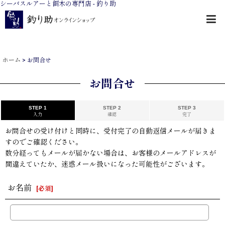
シーバスルアーと餌木の専門店 - 釣り助
ホーム
>
お問合せ
お問合せ
STEP 1
STEP 2
STEP 3
入力
確認
完了
お問合せの受け付けと同時に、受付完了の自動返信メールが届きま
すのでご確認ください。
数分経ってもメールが届かない場合は、お客様のメールアドレスが
間違えていたか、迷惑メール扱いになった可能性がございます。
お名前
[
必須
]