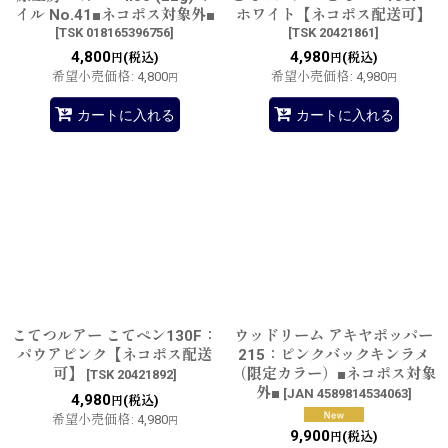
イル No.41■ネコポス対象外■
ホワイト【ネコポス配送可】
[
TSK 018165396756
]
[
TSK 20421861
]
4,800
4,980
(税込)
(税込)
円
円
希望小売価格
:
4,800
希望小売価格
:
4,980
円
円
カートに入れる
カートに入れる
こてつルアー こてペン130F：
ウッドリーム アキヤポッパー
パウアピンク【ネコポス配送
215：ピンクバックキンラメ
可】
（限定カラー）■ネコポス対象
[
TSK 20421892
]
外■
[
JAN 4589814534063
]
4,980
(税込)
円
希望小売価格
:
4,980
円
9,900
(税込)
円