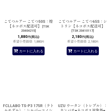
こてつルアー こてつ50S：煌
こてつルアー こてつ65S：シ
【ネコポス配送可】
トリン【ネコポス配送可】
[
TSK
20404215
]
[
TSK 20410117
]
1,880
2,180
(税込)
(税込)
円
円
希望小売価格
:
1,880
希望小売価格
:
2,180
円
円
カートに入れる
カートに入れる
FCLLABO TS-P3 175R（ラト
UZU ウータン（トレブル）：
ルモデル）：シルバーコノシ
カンパチ■ネコポス対象外■