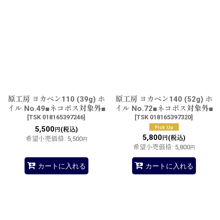
原工房 ヨカペン110 (39g) ホ
原工房 ヨカペン140 (52g) ホ
イル No.49■ネコポス対象外■
イル No.72■ネコポス対象外■
[
TSK 018165397246
]
[
TSK 018165397320
]
5,500
(税込)
円
5,800
(税込)
円
希望小売価格
:
5,500
円
希望小売価格
:
5,800
円
カートに入れる
カートに入れる