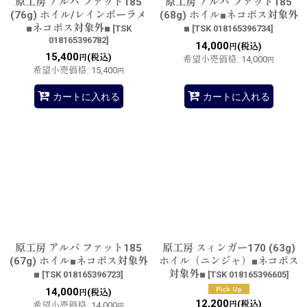
原工房 アルバ ファット185
原工房 アルバ ファット185
(76g) ホイル/レインボーラメ
(68g) ホイル■ネコポス対象外
■ネコポス対象外■
■
[
TSK
[
TSK 018165396734
]
018165396782
]
14,000
(税込)
円
15,400
(税込)
円
希望小売価格
:
14,000
円
希望小売価格
:
15,400
円
カートに入れる
カートに入れる
原工房 アルバ ファット185
原工房 スィンガー170 (63g)
(67g) ホイル■ネコポス対象外
ホイル（ニンジャ）■ネコポス
■
対象外■
[
TSK 018165396723
]
[
TSK 018165396605
]
14,000
(税込)
円
12,200
(税込)
円
希望小売価格
:
14,000
円