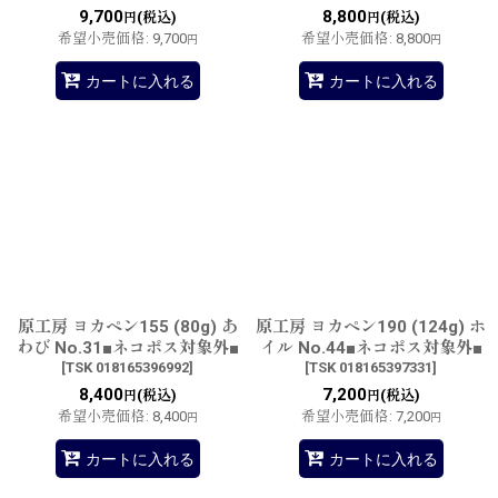
9,700
8,800
(税込)
(税込)
円
円
希望小売価格
:
9,700
希望小売価格
:
8,800
円
円
カートに入れる
カートに入れる
原工房 ヨカペン155 (80g) あ
原工房 ヨカペン190 (124g) ホ
わび No.31■ネコポス対象外■
イル No.44■ネコポス対象外■
[
TSK 018165396992
]
[
TSK 018165397331
]
8,400
7,200
(税込)
(税込)
円
円
希望小売価格
:
8,400
希望小売価格
:
7,200
円
円
カートに入れる
カートに入れる