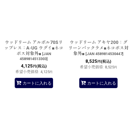
ウッドリーム アルボル70Sリ
ウッドリーム アキヤ200：グ
ップレス：A-UG ウグイ■ネコ
リーンバックラメ■ネコポス対
ポス対象外■
象外■
[
JAN
[
JAN 4589814530447
]
4589814513303
]
8,525
(税込)
円
4,125
(税込)
円
希望小売価格
:
8,525
円
希望小売価格
:
4,125
円
カートに入れる
カートに入れる