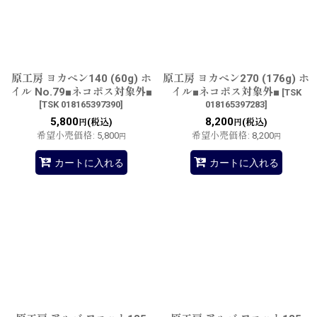
原工房 ヨカペン140 (60g) ホ
原工房 ヨカペン270 (176g) ホ
イル No.79■ネコポス対象外■
イル■ネコポス対象外■
[
TSK
[
TSK 018165397390
]
018165397283
]
5,800
8,200
(税込)
(税込)
円
円
希望小売価格
:
5,800
希望小売価格
:
8,200
円
円
カートに入れる
カートに入れる