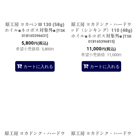
原工房 ヨカペンIII 130 (58g)
原工房 ヨカドンク・ハードウ
ホイル■ネコポス対象外■
ッド（シンキング）110 (48g)
[
TSK
018165396631
]
ホイル■ネコポス対象外■
[
TSK
018165396815
]
5,800
(税込)
円
11,000
希望小売価格
:
5,800
(税込)
円
円
希望小売価格
:
11,000
円
カートに入れる
カートに入れる
原工房 ヨカドンク・ハードウ
原工房 ヨカドンク・ハードウ