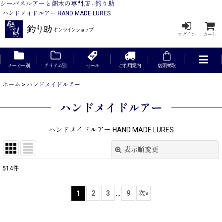
シーバスルアーと餌木の専門店 - 釣り助
ハンドメイドルアー HAND MADE LURES
ログイン
カート
メーカー別
アイテム別
セール
ご利用案内
店頭受取
ホーム
>
ハンドメイドルアー
ハンドメイドルアー
ハンドメイドルアー HAND MADE LURES
表示順変更
閉じる
514
件
表示数
:
1
2
3
...
9
次
»
在庫あり