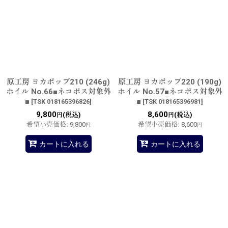
並び順
:
絞り込む
原工房 ヨカポップ210 (246g)
原工房 ヨカポップ220 (190g)
ホイル No.66■ネコポス対象外
ホイル No.57■ネコポス対象外
■
■
[
TSK 018165396826
]
[
TSK 018165396981
]
9,800
8,600
(税込)
(税込)
円
円
希望小売価格
:
9,800
希望小売価格
:
8,600
円
円
カートに入れる
カートに入れる