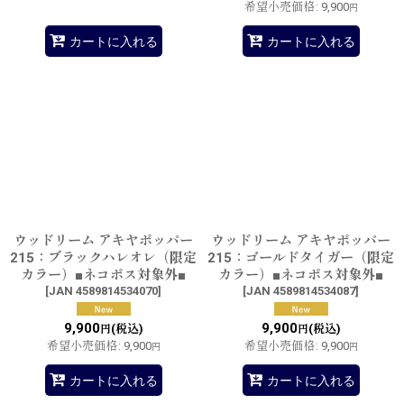
希望小売価格
:
9,900
円
カートに入れる
カートに入れる
ウッドリーム アキヤポッパー
ウッドリーム アキヤポッパー
215：ブラックハレオレ（限定
215：ゴールドタイガー（限定
カラー）■ネコポス対象外■
カラー）■ネコポス対象外■
[
JAN 4589814534070
]
[
JAN 4589814534087
]
9,900
9,900
(税込)
(税込)
円
円
希望小売価格
:
9,900
希望小売価格
:
9,900
円
円
カートに入れる
カートに入れる