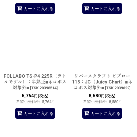
カートに入れる
カートに入れる
FCLLABO TS-P4 225R（ラト
リバースクラフト ビブロー
ルモデル）：半熟王■ネコポス
115：JC（Juicy Chart）■ネ
対象外■
コポス対象外■
[
TSK 20398514
]
[
TSK 2039622
]
5,764
8,580
(税込)
(税込)
円
円
希望小売価格
:
5,764
希望小売価格
:
8,580
円
円
カートに入れる
カートに入れる