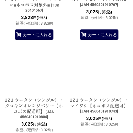
ロ■ネコポス対象外■
[
JAN 4560401910767
]
[
TSK
20404567
]
3,025
(税込)
円
3,828
(税込)
希望小売価格
:
3,025
円
円
希望小売価格
:
3,828
円
カートに入れる
カートに入れる
UZU ウータン（シングル）：
UZU ウータン（シングル）：
クロキンオレンジベリー【ネ
マイワシ【ネコポス配送可】
コポス配送可】
[
JAN 4560401910743
]
[
JAN
4560401910804
]
3,025
(税込)
円
3,025
(税込)
希望小売価格
:
3,025
円
円
希望小売価格
:
3,025
円