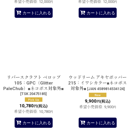
希望小売価格
:
12,000
希望小売価格
:
12,000
円
円
カートに入れる
カートに入れる
リバースクラフト べロップ
ウッドリーム アキヤポッパー
105：GPC（Glitter
215：イワシカラー■ネコポス
PaleChub）■ネコポス対象外■
対象外■
[
JAN 4589814534124
]
[
TSK 20475185
]
9,900
(税込)
円
10,780
(税込)
円
希望小売価格
:
9,900
円
希望小売価格
:
10,780
円
カートに入れる
カートに入れる