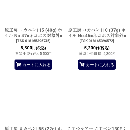
原工房 ヨカペン115 (40g) ホ
原工房 ヨカペン110 (37g) ホ
イル No.47■ネコポス対象外■
イル No.46■ネコポス対象外■
[
TSK 018165396745
]
[
TSK 018165396572
]
5,500
5,200
(税込)
(税込)
円
円
希望小売価格
:
5,500
希望小売価格
:
5,200
円
円
カートに入れる
カートに入れる
原工房 ヨカペンII55 (22g) ホ
こてつルアー こてペン130F：