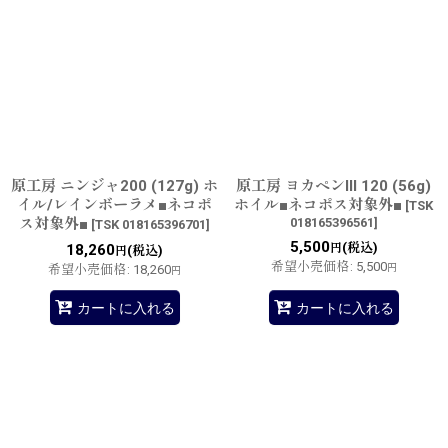
原工房 ニンジャ200 (127g) ホ
原工房 ヨカペンIII 120 (56g)
イル/レインボーラメ■ネコポ
ホイル■ネコポス対象外■
[
TSK
ス対象外■
018165396561
]
[
TSK 018165396701
]
5,500
(税込)
18,260
円
(税込)
円
希望小売価格
:
5,500
希望小売価格
:
18,260
円
円
カートに入れる
カートに入れる