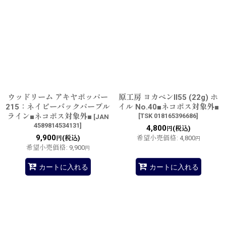
ウッドリーム アキヤポッパー
原工房 ヨカペンII55 (22g) ホ
215：ネイビーバックパープル
イル No.40■ネコポス対象外■
ライン■ネコポス対象外■
[
TSK 018165396686
]
[
JAN
4589814534131
]
4,800
(税込)
円
9,900
(税込)
希望小売価格
:
4,800
円
円
希望小売価格
:
9,900
円
カートに入れる
カートに入れる