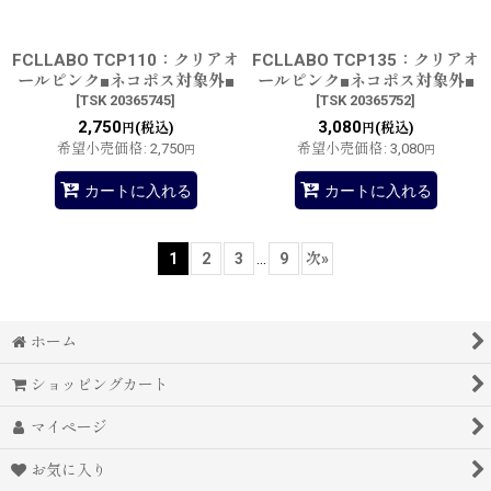
FCLLABO TCP110：クリアオ
FCLLABO TCP135：クリアオ
ールピンク■ネコポス対象外■
ールピンク■ネコポス対象外■
[
TSK 20365745
]
[
TSK 20365752
]
2,750
3,080
(税込)
(税込)
円
円
希望小売価格
:
2,750
希望小売価格
:
3,080
円
円
カートに入れる
カートに入れる
1
2
3
...
9
次
»
ホーム
ショッピングカート
マイページ
お気に入り