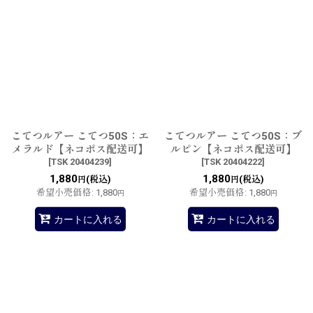
こてつルアー こてつ50S：エ
こてつルアー こてつ50S：ブ
メラルド【ネコポス配送可】
ルピン【ネコポス配送可】
[
TSK 20404239
]
[
TSK 20404222
]
1,880
1,880
(税込)
(税込)
円
円
希望小売価格
:
1,880
希望小売価格
:
1,880
円
円
カートに入れる
カートに入れる