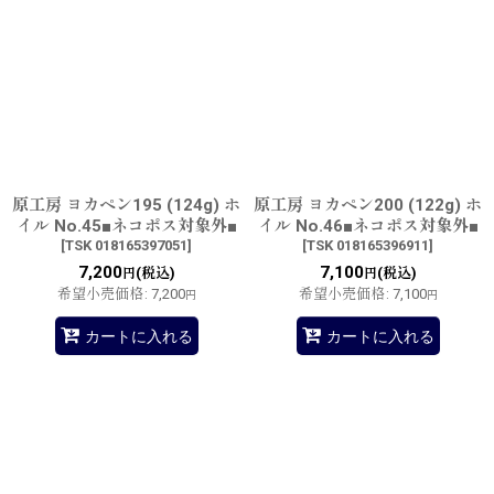
原工房 ヨカペン195 (124g) ホ
原工房 ヨカペン200 (122g) ホ
イル No.45■ネコポス対象外■
イル No.46■ネコポス対象外■
[
TSK 018165397051
]
[
TSK 018165396911
]
7,200
7,100
(税込)
(税込)
円
円
希望小売価格
:
7,200
希望小売価格
:
7,100
円
円
カートに入れる
カートに入れる