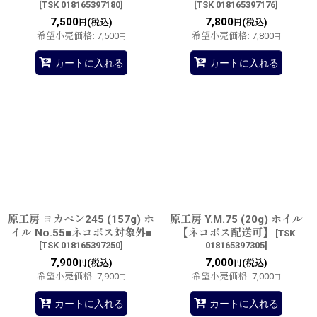
[
TSK 018165397180
]
[
TSK 018165397176
]
7,500
7,800
(税込)
(税込)
円
円
希望小売価格
:
7,500
希望小売価格
:
7,800
円
円
カートに入れる
カートに入れる
原工房 ヨカペン245 (157g) ホ
原工房 Y.M.75 (20g) ホイル
イル No.55■ネコポス対象外■
【ネコポス配送可】
[
TSK
[
TSK 018165397250
]
018165397305
]
7,900
7,000
(税込)
(税込)
円
円
希望小売価格
:
7,900
希望小売価格
:
7,000
円
円
カートに入れる
カートに入れる