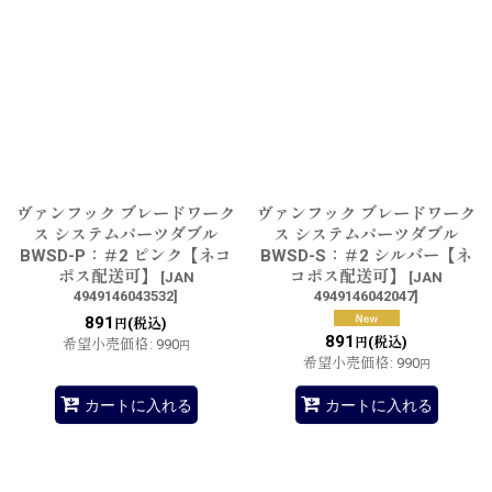
ヴァンフック ブレードワーク
ヴァンフック ブレードワーク
ス システムパーツダブル
ス システムパーツダブル
BWSD-P：＃2 ピンク【ネコ
BWSD-S：＃2 シルバー【ネ
ポス配送可】
コポス配送可】
[
JAN
[
JAN
4949146043532
]
4949146042047
]
891
(税込)
円
891
(税込)
円
希望小売価格
:
990
円
希望小売価格
:
990
円
カートに入れる
カートに入れる