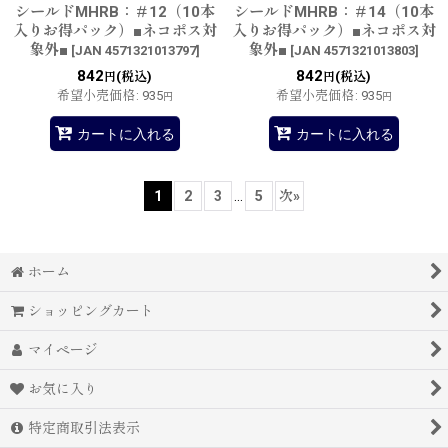
シールドMHRB：＃12（10本
シールドMHRB：＃14（10本
入りお得パック）■ネコポス対
入りお得パック）■ネコポス対
象外■
象外■
[
JAN 4571321013797
]
[
JAN 4571321013803
]
842
842
(税込)
(税込)
円
円
希望小売価格
:
935
希望小売価格
:
935
円
円
カートに入れる
カートに入れる
1
2
3
...
5
次
»
ホーム
ショッピングカート
マイページ
お気に入り
特定商取引法表示