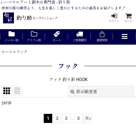
シーバスルアーと餌木の専門店 - 釣り助
神奈川県川崎市より、人生を楽しく豊かにするための道具をお届けします！
ログイン
カート
メーカー別
アイテム別
セール
ご利用案内
店頭受取
ホーム
>
フック
フック
フック 釣り針 HOOK
表示順変更
閉じる
297
件
表示数
:
1
2
3
...
5
次
»
在庫あり