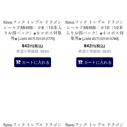
fimoフック トレブル ドラゴン
fimoフック トレブル ドラゴン
シールドMHRB：＃8（10本入
シールドMHRB：＃10（10本
りお得パック）■ネコポス対象
入りお得パック）■ネコポス対
外■
象外■
[
JAN 4571321013773
]
[
JAN 4571321013780
]
842
842
(税込)
(税込)
円
円
希望小売価格
:
935
希望小売価格
:
935
円
円
カートに入れる
カートに入れる
fimoフック トレブル ドラゴン
fimoフック トレブル ドラゴン