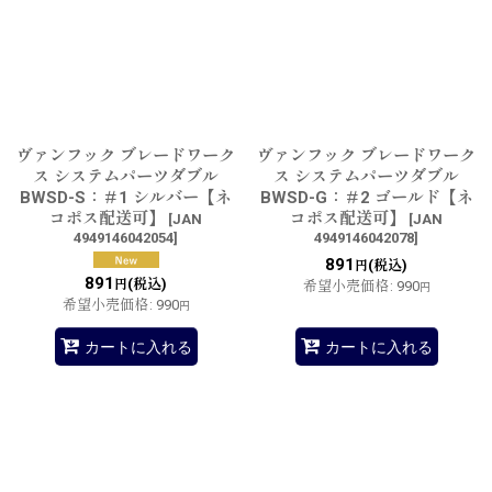
ヴァンフック ブレードワーク
ヴァンフック ブレードワーク
ス システムパーツダブル
ス システムパーツダブル
BWSD-S：＃1 シルバー【ネ
BWSD-G：＃2 ゴールド【ネ
コポス配送可】
コポス配送可】
[
JAN
[
JAN
4949146042054
]
4949146042078
]
891
(税込)
円
891
(税込)
円
希望小売価格
:
990
円
希望小売価格
:
990
円
カートに入れる
カートに入れる