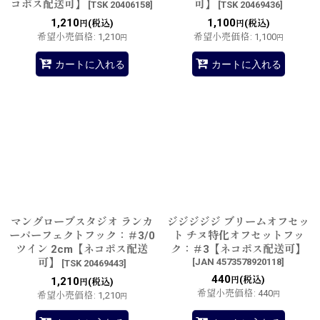
コポス配送可】
可】
[
TSK 20406158
]
[
TSK 20469436
]
1,210
1,100
(税込)
(税込)
円
円
希望小売価格
:
1,210
希望小売価格
:
1,100
円
円
カートに入れる
カートに入れる
マングローブスタジオ ランカ
ジジジジジ ブリームオフセッ
ーパーフェクトフック：＃3/0
ト チヌ特化オフセットフッ
ツイン 2cm【ネコポス配送
ク：＃3【ネコポス配送可】
可】
[
JAN 4573578920118
]
[
TSK 20469443
]
440
(税込)
1,210
円
(税込)
円
希望小売価格
:
440
希望小売価格
:
1,210
円
円