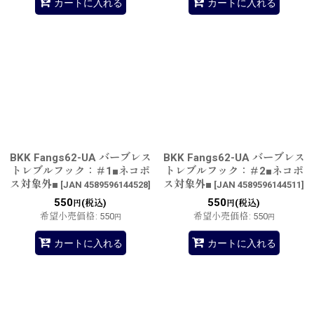
カートに入れる
カートに入れる
BKK Fangs62-UA バーブレス
BKK Fangs62-UA バーブレス
トレブルフック：＃1■ネコポ
トレブルフック：＃2■ネコポ
ス対象外■
ス対象外■
[
JAN 4589596144528
]
[
JAN 4589596144511
]
550
550
(税込)
(税込)
円
円
希望小売価格
:
550
希望小売価格
:
550
円
円
カートに入れる
カートに入れる