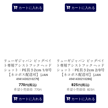
カートに入れる
カートに入れる
リューギジャパン ビッグベイ
リューギジャパン ビッグベイ
ト専用アシストフック ヘッド
ト専用アシストフック ヘッド
ショット：PE長さ2cm 1/0号
ショット：PE長さ2cm 2/0号
【ネコポス配送可】
【ネコポス配送可】
[
JAN
[
JAN
4941430210279
]
4941430210286
]
770
825
(税込)
(税込)
円
円
希望小売価格
:
770
希望小売価格
:
825
円
円
カートに入れる
カートに入れる