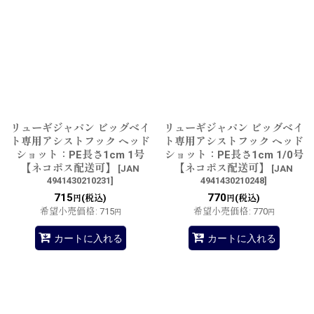
リューギジャパン ビッグベイ
リューギジャパン ビッグベイ
ト専用アシストフック ヘッド
ト専用アシストフック ヘッド
ショット：PE長さ1cm 1号
ショット：PE長さ1cm 1/0号
【ネコポス配送可】
【ネコポス配送可】
[
JAN
[
JAN
4941430210231
]
4941430210248
]
715
770
(税込)
(税込)
円
円
希望小売価格
:
715
希望小売価格
:
770
円
円
カートに入れる
カートに入れる