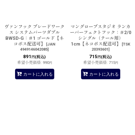
ヴァンフック ブレードワーク
マングローブスタジオ ランカ
ス システムパーツダブル
ーパーフェクトフック：＃2/0
BWSD-G：＃1 ゴールド【ネ
シングル（テール用）
コポス配送可】
1cm【ネコポス配送可】
[
JAN
[
TSK
4949146042085
]
20393601
]
891
715
(税込)
(税込)
円
円
希望小売価格
:
990
希望小売価格
:
715
円
円
カートに入れる
カートに入れる