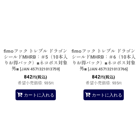
fimoフック トレブル ドラゴン
fimoフック トレブル ドラゴン
シールドMHRB：＃5（10本入
シールドMHRB：＃6（10本入
りお得パック）■ネコポス対象
りお得パック）■ネコポス対象
外■
外■
[
JAN 4571321013759
]
[
JAN 4571321013766
]
842
842
(税込)
(税込)
円
円
希望小売価格
:
935
希望小売価格
:
935
円
円
カートに入れる
カートに入れる