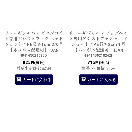
リューギジャパン ビッグベイ
リューギジャパン ビッグベイ
ト専用アシストフック ヘッド
ト専用アシストフック ヘッド
ショット：PE長さ1cm 2/0号
ショット：PE長さ2cm 1号
【ネコポス配送可】
【ネコポス配送可】
[
JAN
[
JAN
4941430210255
]
4941430210262
]
825
715
(税込)
(税込)
円
円
希望小売価格
:
825
希望小売価格
:
715
円
円
カートに入れる
カートに入れる