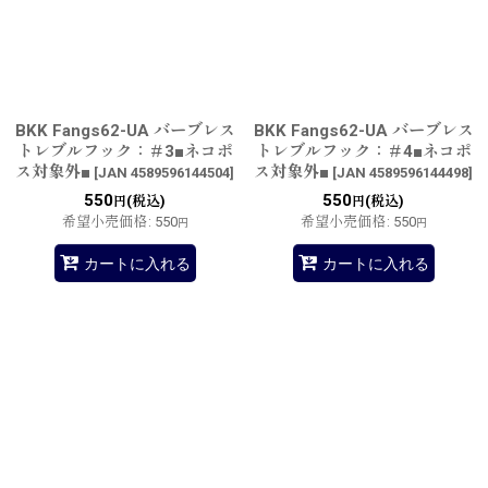
BKK Fangs62-UA バーブレス
BKK Fangs62-UA バーブレス
トレブルフック：＃3■ネコポ
トレブルフック：＃4■ネコポ
ス対象外■
ス対象外■
[
JAN 4589596144504
]
[
JAN 4589596144498
]
550
550
(税込)
(税込)
円
円
希望小売価格
:
550
希望小売価格
:
550
円
円
カートに入れる
カートに入れる