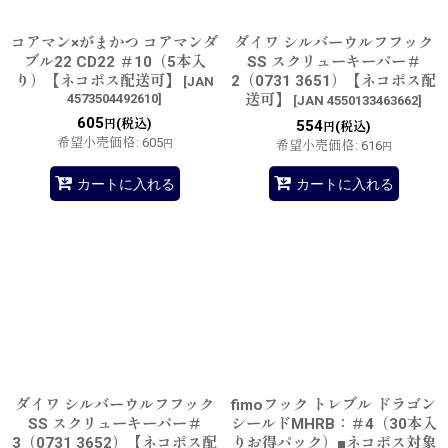
コアマン×がまかつ コアマンダ
ダイワ シルバーウルフフック
ブル22 CD22 ＃10（5本入
SS スクリューキーパー＃
り）【ネコポス配送可】
2（0731 3651）【ネコポス配
[
JAN
4573504492610
]
送可】
[
JAN 4550133463662
]
605
(税込)
円
554
(税込)
円
希望小売価格
:
605
円
希望小売価格
:
616
円
カートに入れる
カートに入れる
ダイワ シルバーウルフフック
fimoフック トレブル ドラゴン
SS スクリューキーパー＃
シールドMHRB：＃4（30本入
3（0731 3652）【ネコポス配
りお得パック）■ネコポス対象