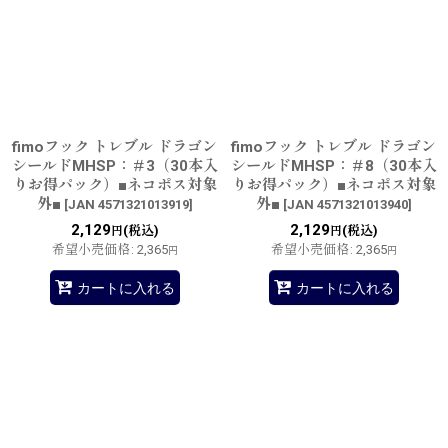
fimoフック トレブル ドラゴン
fimoフック トレブル ドラゴン
シールドMHSP：＃3（30本入
シールドMHSP：＃8（30本入
りお得パック）■ネコポス対象
りお得パック）■ネコポス対象
外■
外■
[
JAN 4571321013919
]
[
JAN 4571321013940
]
2,129
2,129
(税込)
(税込)
円
円
希望小売価格
:
2,365
希望小売価格
:
2,365
円
円
カートに入れる
カートに入れる