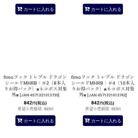
カートに入れる
カートに入れる
fimoフック トレブル ドラゴン
fimoフック トレブル ドラゴン
シールドMHRB：＃2（8本入
シールドMHRB：＃4（10本入
りお得パック）■ネコポス対象
りお得パック）■ネコポス対象
外■
外■
[
JAN 4571321013735
]
[
JAN 4571321013742
]
842
842
(税込)
(税込)
円
円
希望小売価格
:
935
希望小売価格
:
935
円
円
カートに入れる
カートに入れる