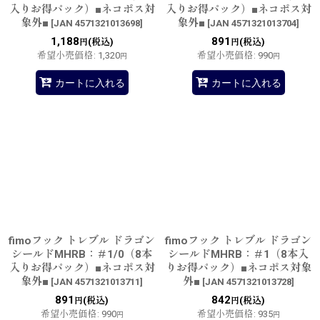
入りお得パック）■ネコポス対
入りお得パック）■ネコポス対
象外■
象外■
[
JAN 4571321013698
]
[
JAN 4571321013704
]
1,188
891
(税込)
(税込)
円
円
希望小売価格
:
1,320
希望小売価格
:
990
円
円
カートに入れる
カートに入れる
fimoフック トレブル ドラゴン
fimoフック トレブル ドラゴン
シールドMHRB：＃1/0（8本
シールドMHRB：＃1（8本入
入りお得パック）■ネコポス対
りお得パック）■ネコポス対象
象外■
外■
[
JAN 4571321013711
]
[
JAN 4571321013728
]
891
842
(税込)
(税込)
円
円
希望小売価格
:
990
希望小売価格
:
935
円
円