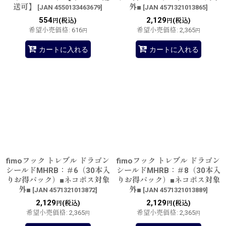
送可】
外■
[
JAN 4550133463679
]
[
JAN 4571321013865
]
554
2,129
(税込)
(税込)
円
円
希望小売価格
:
616
希望小売価格
:
2,365
円
円
カートに入れる
カートに入れる
fimoフック トレブル ドラゴン
fimoフック トレブル ドラゴン
シールドMHRB：＃6（30本入
シールドMHRB：＃8（30本入
りお得パック）■ネコポス対象
りお得パック）■ネコポス対象
外■
外■
[
JAN 4571321013872
]
[
JAN 4571321013889
]
2,129
2,129
(税込)
(税込)
円
円
希望小売価格
:
2,365
希望小売価格
:
2,365
円
円