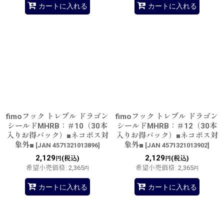
カートに入れる
カートに入れる
fimoフック トレブル ドラゴン
fimoフック トレブル ドラゴン
シールドMHRB：＃10（30本
シールドMHRB：＃12（30本
入りお得パック）■ネコポス対
入りお得パック）■ネコポス対
象外■
象外■
[
JAN 4571321013896
]
[
JAN 4571321013902
]
2,129
2,129
(税込)
(税込)
円
円
希望小売価格
:
2,365
希望小売価格
:
2,365
円
円
カートに入れる
カートに入れる