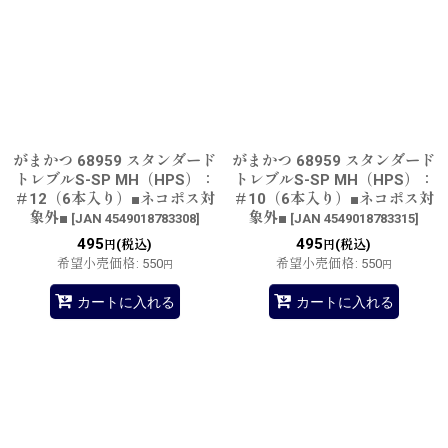
並び順
:
絞り込む
がまかつ 68959 スタンダード
がまかつ 68959 スタンダード
トレブルS-SP MH（HPS）：
トレブルS-SP MH（HPS）：
＃12（6本入り）■ネコポス対
＃10（6本入り）■ネコポス対
象外■
象外■
[
JAN 4549018783308
]
[
JAN 4549018783315
]
495
495
(税込)
(税込)
円
円
希望小売価格
:
550
希望小売価格
:
550
円
円
カートに入れる
カートに入れる