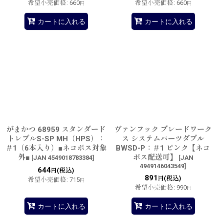
希望小売価格
:
660
希望小売価格
:
660
円
円
カートに入れる
カートに入れる
がまかつ 68959 スタンダード
ヴァンフック ブレードワーク
トレブルS-SP MH（HPS）：
ス システムパーツダブル
＃1（6本入り）■ネコポス対象
BWSD-P：＃1 ピンク【ネコ
外■
ポス配送可】
[
JAN 4549018783384
]
[
JAN
4949146043549
]
644
(税込)
円
891
(税込)
円
希望小売価格
:
715
円
希望小売価格
:
990
円
カートに入れる
カートに入れる