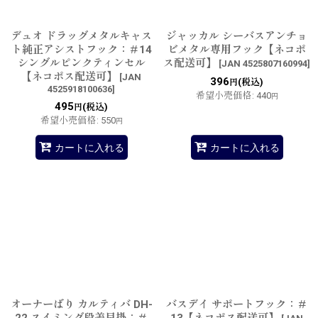
デュオ ドラッグメタルキャス
ジャッカル シーバスアンチョ
ト純正アシストフック：＃14
ビメタル専用フック【ネコポ
シングルピンクティンセル
ス配送可】
[
JAN 4525807160994
]
【ネコポス配送可】
[
JAN
396
(税込)
円
4525918100636
]
希望小売価格
:
440
円
495
(税込)
円
希望小売価格
:
550
円
カートに入れる
カートに入れる
オーナーばり カルティバ DH-
バスデイ サポートフック：＃