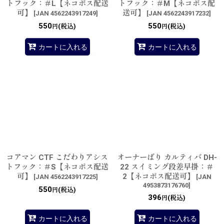
トフック：＃L【ネコポス配送
トフック：＃M【ネコポス配
可】
送可】
[
JAN 4562243917249
]
[
JAN 4562243917232
]
550
550
(税込)
(税込)
円
円
カートに入れる
カートに入れる
コアマン CTF こだわりアシス
オーナーばり カルティバ DH-
トフック：＃S【ネコポス配送
22 スイミング段差早掛：＃
可】
2【ネコポス配送可】
[
JAN 4562243917225
]
[
JAN
4953873176760
]
550
(税込)
円
396
(税込)
円
カートに入れる
カートに入れる