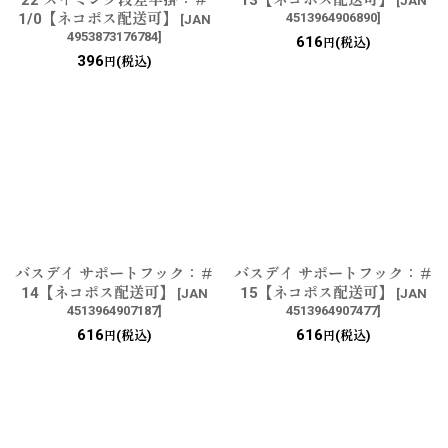
22 スイミング段差早掛：＃
13【ネコポス配送可】
[
JAN
1/0【ネコポス配送可】
4513964906890
]
[
JAN
4953873176784
]
616
(税込)
円
396
(税込)
円
バスデイ サポートフック：＃
バスデイ サポートフック：＃
14【ネコポス配送可】
15【ネコポス配送可】
[
JAN
[
JAN
4513964907187
]
4513964907477
]
616
616
(税込)
(税込)
円
円