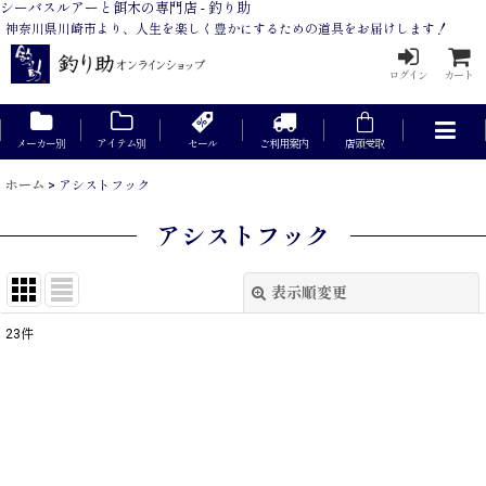
シーバスルアーと餌木の専門店 - 釣り助
神奈川県川崎市より、人生を楽しく豊かにするための道具をお届けします！
ログイン
カート
メーカー別
アイテム別
セール
ご利用案内
店頭受取
ホーム
>
アシストフック
アシストフック
表示順変更
閉じる
23
件
表示数
:
在庫あり
並び順
: