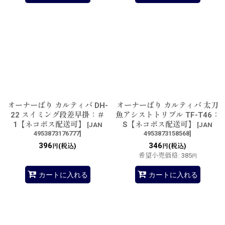
オーナーばり カルティバ DH-
オーナーばり カルティバ 太刀
22 スイミング段差早掛：＃
魚アシストトリプル TF-T46：
1【ネコポス配送可】
S【ネコポス配送可】
[
JAN
[
JAN
4953873176777
]
4953873158568
]
396
346
(税込)
(税込)
円
円
希望小売価格
:
385
円
カートに入れる
カートに入れる