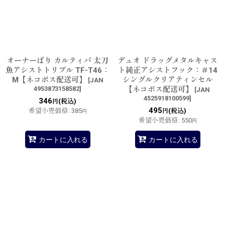
オーナーばり カルティバ 太刀
デュオ ドラッグメタルキャス
魚アシストトリプル TF-T46：
ト純正アシストフック：＃14
M【ネコポス配送可】
シングルクリアティンセル
[
JAN
4953873158582
]
【ネコポス配送可】
[
JAN
4525918100599
]
346
(税込)
円
495
希望小売価格
:
385
(税込)
円
円
希望小売価格
:
550
円
カートに入れる
カートに入れる