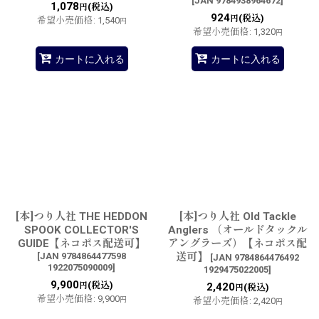
[
JAN 9784938964672
]
1,078
(税込)
円
924
(税込)
円
希望小売価格
:
1,540
円
希望小売価格
:
1,320
円
カートに入れる
カートに入れる
[本]つり人社 THE HEDDON
[本]つり人社 Old Tackle
SPOOK COLLECTOR'S
Anglers （オールドタックル
GUIDE【ネコポス配送可】
アングラーズ）【ネコポス配
[
JAN 9784864477598
送可】
[
JAN 9784864476492
1922075090009
]
1929475022005
]
9,900
(税込)
円
2,420
(税込)
円
希望小売価格
:
9,900
円
希望小売価格
:
2,420
円