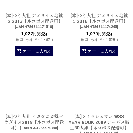
[本]つり人社 アオリイカ地獄
[本]つり人社 アオリイカ地獄
12 2013【ネコポス配送可】
15 2016【ネコポス配送可】
[
JAN 9784864471510
]
[
JAN 9784864474245
]
1,027
1,070
(税込)
(税込)
円
円
希望小売価格
:
1,467
希望小売価格
:
1,528
円
円
カートに入れる
カートに入れる
[本]つり人社 イカタコ吸盤パ
[本]フィッシュマン WSS
ラダイス2018【ネコポス配送
YEAR BOOK 2009 シーバス戦
可】
士30人集【ネコポス配送可】
[
JAN 9784864474740
]