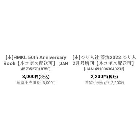
[本]HMKL 50th Anniversary
[本]つり人社 渓流2023 つり人
Book【ネコポス配送可】
2月号増刊【ネコポス配送可】
[
JAN
4573527018750
]
[
JAN 4910063040232
]
3,000
2,200
(税込)
(税込)
円
円
希望小売価格
:
3,000
希望小売価格
:
2,200
円
円