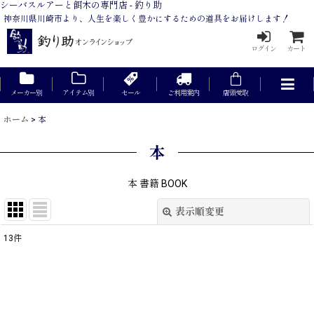
シーバスルアーと餌木の専門店 - 釣り助
神奈川県川崎市より、人生を楽しく豊かにするための道具をお届けします！
ログイン
カート
メーカー別
アイテム別
セール
ご利用案内
店頭受取
ホーム
>
本
本
本 書籍 BOOK
表示順変更
閉じる
13
件
表示数
:
在庫あり