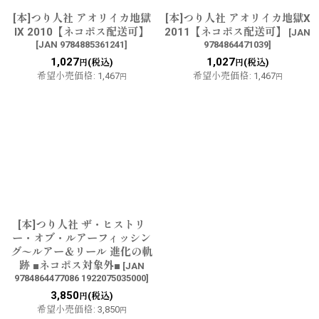
[本]つり人社 アオリイカ地獄
[本]つり人社 アオリイカ地獄X
IX 2010【ネコポス配送可】
2011【ネコポス配送可】
[
JAN
[
JAN 9784885361241
]
9784864471039
]
1,027
1,027
(税込)
(税込)
円
円
希望小売価格
:
1,467
希望小売価格
:
1,467
円
円
[本]つり人社 ザ・ヒストリ
ー・オブ・ルアーフィッシン
グ〜ルアー＆リール 進化の軌
跡 ■ネコポス対象外■
[
JAN
9784864477086 1922075035000
]
3,850
(税込)
円
希望小売価格
:
3,850
円