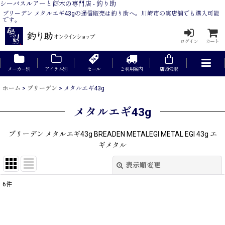
シーバスルアーと餌木の専門店 - 釣り助
ブリーデン メタルエギ43gの通信販売は釣り助へ。川崎市の実店舗でも購入可能
です。
ログイン
カート
メーカー別
アイテム別
セール
ご利用案内
店頭受取
ホーム
>
ブリーデン
>
メタルエギ43g
メタルエギ43g
ブリーデン メタルエギ43g BREADEN METALEGI METAL EGI 43g エ
ギメタル
表示順変更
閉じる
6
件
表示数
:
在庫あり