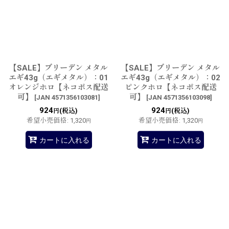
並び順
:
絞り込む
【SALE】ブリーデン メタル
【SALE】ブリーデン メタル
エギ43g（エギメタル）：01
エギ43g（エギメタル）：02
オレンジホロ【ネコポス配送
ピンクホロ【ネコポス配送
可】
可】
[
JAN 4571356103081
]
[
JAN 4571356103098
]
924
924
(税込)
(税込)
円
円
希望小売価格
:
1,320
希望小売価格
:
1,320
円
円
カートに入れる
カートに入れる