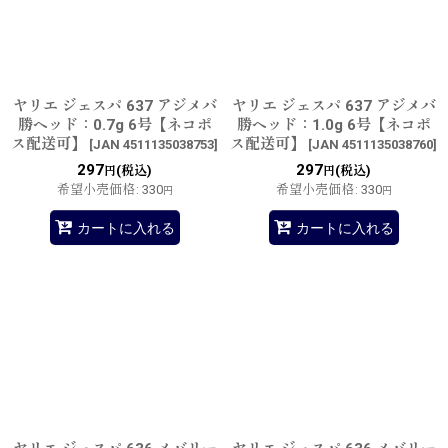
並び順
:
絞り込む
ヤリエ ジェスパ 637 アジメバ
ヤリエ ジェスパ 637 アジメバ
勝ヘッド：0.7g 6号【ネコポ
勝ヘッド：1.0g 6号【ネコポ
ス配送可】
ス配送可】
[
JAN 4511135038753
]
[
JAN 4511135038760
]
297
297
(税込)
(税込)
円
円
希望小売価格
:
330
希望小売価格
:
330
円
円
カートに入れる
カートに入れる