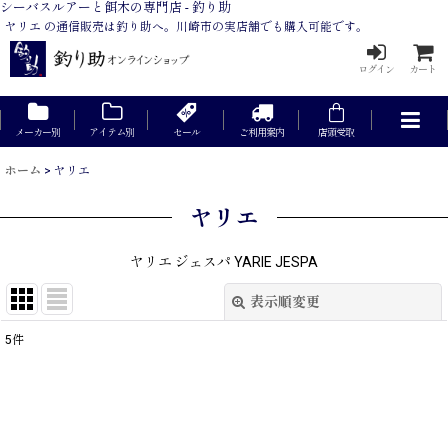
シーバスルアーと餌木の専門店 - 釣り助
ヤリエ の通信販売は釣り助へ。川崎市の実店舗でも購入可能です。
ログイン
カート
メーカー別
アイテム別
セール
ご利用案内
店頭受取
ホーム
>
ヤリエ
ヤリエ
ヤリエ ジェスパ YARIE JESPA
表示順変更
閉じる
5
件
表示数
:
在庫あり