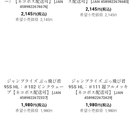
ー）【ネコポス配送可】
ス配送可】
[
JAN
[
JAN 4589822674683
]
4589822674676
]
2,145
(税込)
円
2,145
(税込)
円
希望小売価格
:
2,145
円
希望小売価格
:
2,145
円
ジャンプライズ ぶっ飛び君
ジャンプライズ ぶっ飛び君
95S HL：＃102 ピンクウェー
95S HL：＃111 超フルメッキ
ブ【ネコポス配送可】
【ネコポス配送可】
[
JAN
[
JAN
4589822672337
]
4589822672429
]
1,980
1,980
(税込)
(税込)
円
円
希望小売価格
:
1,980
希望小売価格
:
1,980
円
円