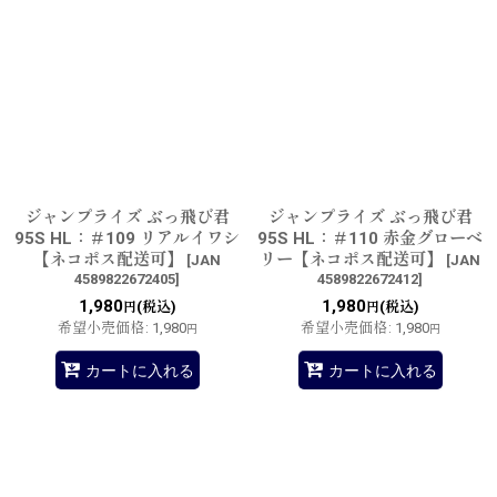
ジャンプライズ ぶっ飛び君
ジャンプライズ ぶっ飛び君
95S HL：＃109 リアルイワシ
95S HL：＃110 赤金グローベ
【ネコポス配送可】
リー【ネコポス配送可】
[
JAN
[
JAN
4589822672405
]
4589822672412
]
1,980
1,980
(税込)
(税込)
円
円
希望小売価格
:
1,980
希望小売価格
:
1,980
円
円
カートに入れる
カートに入れる