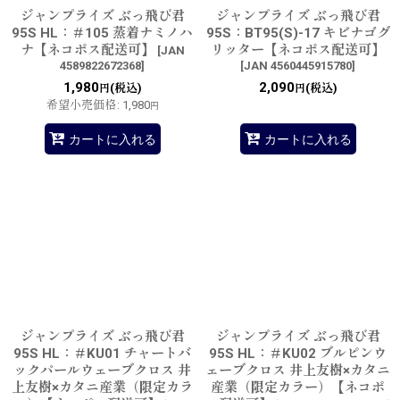
ジャンプライズ ぶっ飛び君
ジャンプライズ ぶっ飛び君
95S HL：＃105 蒸着ナミノハ
95S：BT95(S)-17 キビナゴグ
ナ【ネコポス配送可】
リッター【ネコポス配送可】
[
JAN
4589822672368
]
[
JAN 4560445915780
]
1,980
2,090
(税込)
(税込)
円
円
希望小売価格
:
1,980
円
カートに入れる
カートに入れる
ジャンプライズ ぶっ飛び君
ジャンプライズ ぶっ飛び君
95S HL：＃KU01 チャートバ
95S HL：＃KU02 ブルピンウ
ックパールウェーブクロス 井
ェーブクロス 井上友樹×カタニ
上友樹×カタニ産業（限定カラ
産業（限定カラー）【ネコポ