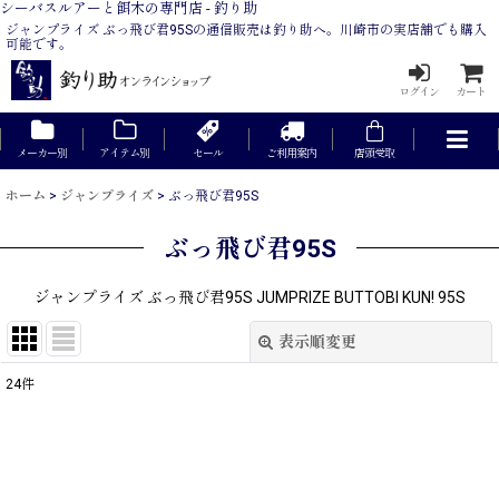
シーバスルアーと餌木の専門店 - 釣り助
ジャンプライズ ぶっ飛び君95Sの通信販売は釣り助へ。川崎市の実店舗でも購入
可能です。
ログイン
カート
メーカー別
アイテム別
セール
ご利用案内
店頭受取
ホーム
>
ジャンプライズ
>
ぶっ飛び君95S
ぶっ飛び君95S
ジャンプライズ ぶっ飛び君95S JUMPRIZE BUTTOBI KUN! 95S
表示順変更
閉じる
24
件
表示数
:
在庫あり