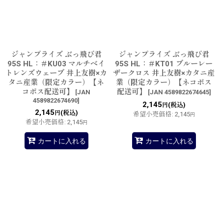
並び順
:
絞り込む
ジャンプライズ ぶっ飛び君
ジャンプライズ ぶっ飛び君
95S HL：＃KU03 マルチベイ
95S HL：＃KT01 ブルーレー
トレンズウェーブ 井上友樹×カ
ザークロス 井上友樹×カタニ産
タニ産業（限定カラー）【ネ
業（限定カラー）【ネコポス
コポス配送可】
配送可】
[
JAN
[
JAN 4589822674645
]
4589822674690
]
2,145
(税込)
円
2,145
(税込)
円
希望小売価格
:
2,145
円
希望小売価格
:
2,145
円
カートに入れる
カートに入れる