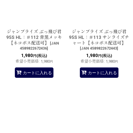
ジャンプライズ ぶっ飛び君
ジャンプライズ ぶっ飛び君
95S HL：＃112 背黒メッキ
95S HL：＃113 サンライズチ
【ネコポス配送可】
ャート【ネコポス配送可】
[
JAN
4589822672436
]
[
JAN 4589822672443
]
1,980
1,980
(税込)
(税込)
円
円
希望小売価格
:
1,980
希望小売価格
:
1,980
円
円
カートに入れる
カートに入れる