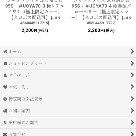
ジャンプライズ ぶっ飛び君
ジャンプライズ ぶっ飛び君
95S：＃UOYA70-3 極リアル
95S：＃UOYA70-4 極赤金グ
イワシ（極上限定カラー）
ローベリー（極上限定カラ
【ネコポス配送可】
ー）【ネコポス配送可】
[
JAN
[
JAN
4560445917715
]
4560445917722
]
2,200
2,200
(税込)
(税込)
円
円
ホーム
ショッピングカート
マイページ
お気に入り
特定商取引法表示
ご利用案内
実店舗のご案内
お問合せ