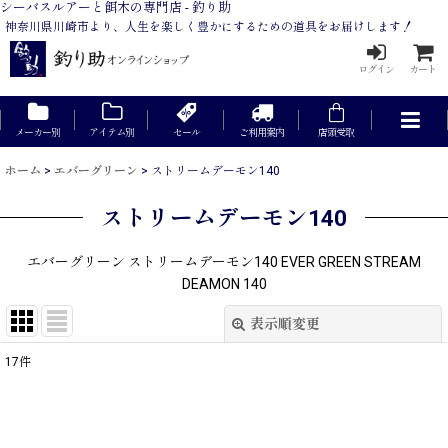
シーバスルアーと餌木の専門店 - 釣り助
神奈川県川崎市より、人生を楽しく豊かにするための道具をお届けします！
ログイン
カート
メーカー別
アイテム別
セール
ご利用案内
店頭受取
ホーム
>
エバーグリーン
>
ストリームデーモン140
ストリームデーモン140
エバーグリーン ストリームデーモン140 EVER GREEN STREAM
DEAMON 140
表示順変更
閉じる
17
件
表示数
:
在庫あり