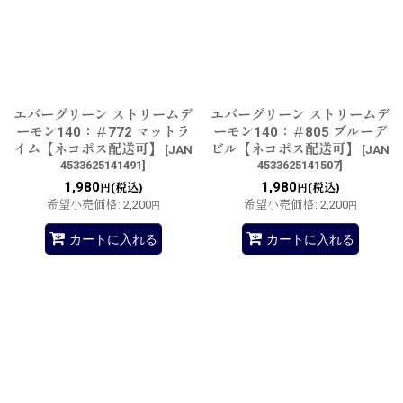
並び順
:
絞り込む
エバーグリーン ストリームデ
エバーグリーン ストリームデ
ーモン140：＃772 マットラ
ーモン140：＃805 ブルーデ
イム【ネコポス配送可】
ビル【ネコポス配送可】
[
JAN
[
JAN
4533625141491
]
4533625141507
]
1,980
1,980
(税込)
(税込)
円
円
希望小売価格
:
2,200
希望小売価格
:
2,200
円
円
カートに入れる
カートに入れる