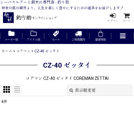
シーバスルアーと餌木の専門店 - 釣り助
神奈川県川崎市より、人生を楽しく豊かにするための道具をお届けします！
ログイン
カート
メーカー別
アイテム別
セール
ご利用案内
店頭受取
ホーム
>
コアマン
>
CZ-40 ゼッタイ
CZ-40 ゼッタイ
コアマン CZ-40 ゼッタイ COREMAN ZETTAI
表示順変更
閉じる
8
件
表示数
:
在庫あり