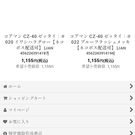
コアマン CZ-40 ゼッタイ：＃
コアマン CZ-40 ゼッタイ：＃
020 イワシハラグロー【ネコ
022 ブルーフラッシュメッキ
ポス配送可】
【ネコポス配送可】
[
JAN
[
JAN
4562243914187
]
4562243914194
]
1,155
1,155
(税込)
(税込)
円
円
希望小売価格
:
1,155
希望小売価格
:
1,155
円
円
ホーム
ショッピングカート
マイページ
お気に入り
特定商取引法表示