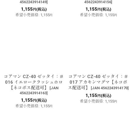
4562243914149
]
4562243914156
]
1,155
1,155
(税込)
(税込)
円
円
希望小売価格
:
1,155
希望小売価格
:
1,155
円
円
コアマン CZ-40 ゼッタイ：＃
コアマン CZ-40 ゼッタイ：＃
016 イエロークラッシュホロ
017 アカキンマグマ【ネコポ
【ネコポス配送可】
ス配送可】
[
JAN
[
JAN 4562243914170
]
4562243914163
]
1,155
(税込)
円
1,155
(税込)
円
希望小売価格
:
1,155
円
希望小売価格
:
1,155
円