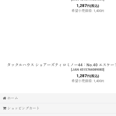
1,287
(税込)
円
希望小売価格
:
1,430
円
タックルハウス ショアーズティロミノー44：No.40 エスケ
[
JAN 4515744089083
]
1,287
(税込)
円
希望小売価格
:
1,430
円
ホーム
ショッピングカート