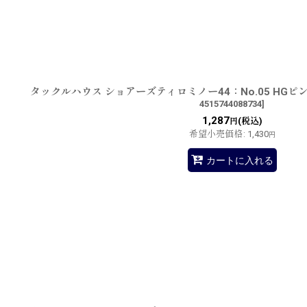
並び順
:
タックルハウス ショアーズティロミノー44：No.05 HG
4515744088734
]
1,287
(税込)
円
希望小売価格
:
1,430
円
カートに入れる