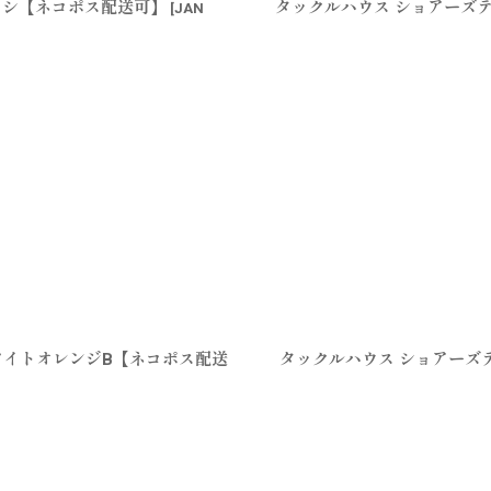
イワシ【ネコポス配送可】
タックルハウス ショアーズテ
[
JAN
ホワイトオレンジB【ネコポス配送
タックルハウス ショアーズテ