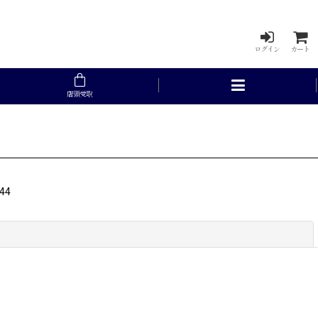
ログイン
カート
店頭受取
44
閉じる