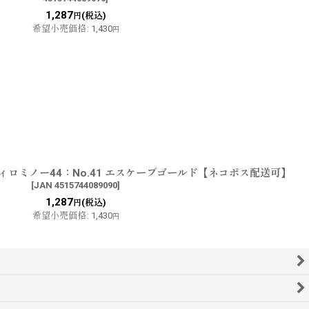
1,287
(税込)
円
希望小売価格
:
1,430
円
ィロミノー44：No.41 エスケープゴールド【ネコポス配送可】
[
JAN 4515744089090
]
1,287
(税込)
円
希望小売価格
:
1,430
円