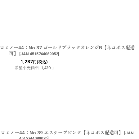
ロミノー44：No.37 ゴールドブラックオレンジB【ネコポス配送
可】
[
JAN 4515744089052
]
1,287
(税込)
円
希望小売価格
:
1,430
円
ロミノー44：No.39 エスケープピンク【ネコポス配送可】
[
JAN
4515744089076
]