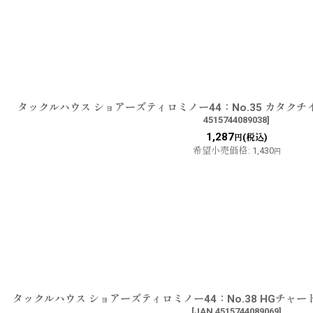
タックルハウス ショアーズティロミノー44：No.35 カタク
4515744089038
]
1,287
(税込)
円
希望小売価格
:
1,430
円
タックルハウス ショアーズティロミノー44：No.38 HGチャ
[
JAN 4515744089069
]