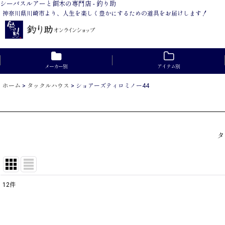
シーバスルアーと餌木の専門店 - 釣り助
神奈川県川崎市より、人生を楽しく豊かにするための道具をお届けします！
メーカー別
アイテム別
ホーム
>
タックルハウス
>
ショアーズティロミノー44
タ
12
件
表示数
:
在庫あり