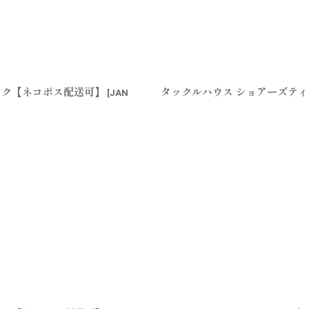
絞り込む
ピンク【ネコポス配送可】
タックルハウス ショアーズティロ
[
JAN