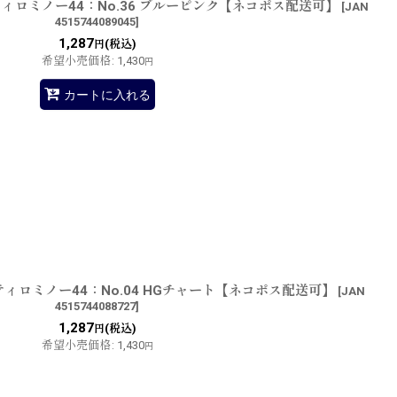
ィロミノー44：No.36 ブルーピンク【ネコポス配送可】
[
JAN
4515744089045
]
1,287
(税込)
円
希望小売価格
:
1,430
円
カートに入れる
ィロミノー44：No.04 HGチャート【ネコポス配送可】
[
JAN
4515744088727
]
1,287
(税込)
円
希望小売価格
:
1,430
円