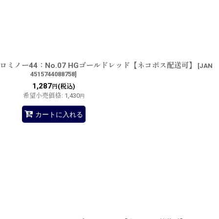
ミノー44：No.07 HGゴールドレッド【ネコポス配送可】
[
JAN
4515744088758
]
1,287
(税込)
円
希望小売価格
:
1,430
円
カートに入れる