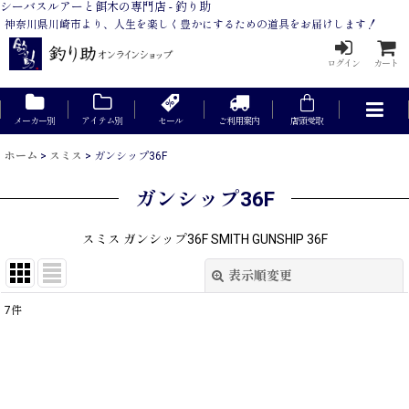
シーバスルアーと餌木の専門店 - 釣り助
神奈川県川崎市より、人生を楽しく豊かにするための道具をお届けします！
ログイン
カート
メーカー別
アイテム別
セール
ご利用案内
店頭受取
ホーム
>
スミス
>
ガンシップ36F
ガンシップ36F
スミス ガンシップ36F SMITH GUNSHIP 36F
表示順変更
閉じる
7
件
表示数
:
在庫あり