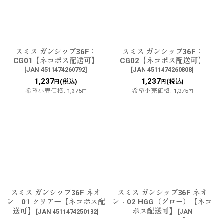
並び順
:
絞り込む
スミス ガンシップ36F：
スミス ガンシップ36F：
CG01【ネコポス配送可】
CG02【ネコポス配送可】
[
JAN 4511474260792
]
[
JAN 4511474260808
]
1,237
1,237
(税込)
(税込)
円
円
希望小売価格
:
1,375
希望小売価格
:
1,375
円
円
スミス ガンシップ36F ネオ
スミス ガンシップ36F ネオ
ン：01 クリアー【ネコポス配
ン：02 HGG（グロー）【ネコ
送可】
ポス配送可】
[
JAN 4511474250182
]
[
JAN