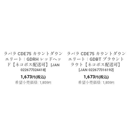
ラパラ CDE75 カウントダウン
ラパラ CDE75 カウントダウン
エリート：GDRH レッドヘッ
エリート：GDBT ブラウント
ド【ネコポス配送可】
ラウト【ネコポス配送可】
[
JAN
022677324418
]
[
JAN 022677316192
]
1,673
1,673
(税込)
(税込)
円
円
希望小売価格
:
1,859
希望小売価格
:
1,859
円
円