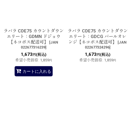
並び順
:
絞り込む
ラパラ CDE75 カウントダウン
ラパラ CDE75 カウントダウン
エリート：GDMN ドジョウ
エリート：GDCG パールオレ
【ネコポス配送可】
ンジ【ネコポス配送可】
[
JAN
[
JAN
022677316239
]
022677324296
]
1,673
1,673
(税込)
(税込)
円
円
希望小売価格
:
1,859
希望小売価格
:
1,859
円
円
カートに入れる