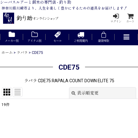
シーバスルアーと餌木の専門店 - 釣り助
神奈川県川崎市より、人生を楽しく豊かにするための道具をお届けします！
ログイン
カート
メーカー別
アイテム別
セール
ご利用案内
店頭受取
ホーム
>
ラパラ
>
CDE75
CDE75
ラパラ CDE75 RAPALA COUNT DOWN ELITE 75
表示順変更
閉じる
19
件
表示数
:
在庫あり