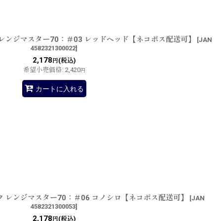
 レンジマスター70：＃03 レッドヘッド【ネコポス配送可】
[
JAN
4582321300022
]
2,178
(税込)
円
希望小売価格
:
2,420
円
カートに入れる
ク レンジマスター70：＃06 コノシロ【ネコポス配送可】
[
JAN
4582321300053
]
2,178
(税込)
円