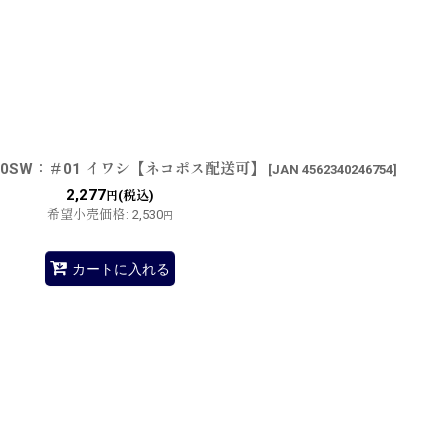
0SW：＃01 イワシ【ネコポス配送可】
[
JAN 4562340246754
]
2,277
(税込)
円
希望小売価格
:
2,530
円
カートに入れる