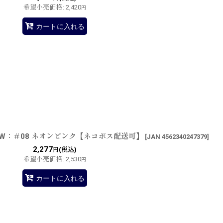
希望小売価格
:
2,420
円
カートに入れる
SW：＃08 ネオンピンク【ネコポス配送可】
[
JAN 4562340247379
]
2,277
(税込)
円
希望小売価格
:
2,530
円
カートに入れる