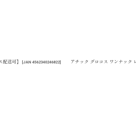
ポス配送可】
アチック グロコス ワンナック
[
JAN 4562340246822
]