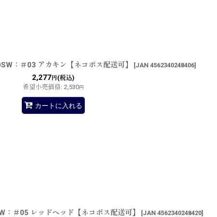
0SW：＃03 アカキン【ネコポス配送可】
[
JAN 4562340248406
]
2,277
(税込)
円
希望小売価格
:
2,530
円
カートに入れる
SW：＃05 レッドヘッド【ネコポス配送可】
[
JAN 4562340248420
]