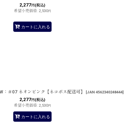
2,277
(税込)
円
希望小売価格
:
2,530
円
カートに入れる
SW：＃07 ネオンピンク【ネコポス配送可】
[
JAN 4562340248444
]
2,277
(税込)
円
希望小売価格
:
2,530
円
カートに入れる