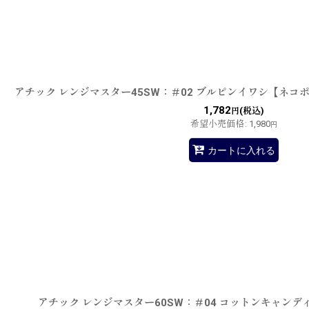
在庫あり
並び順
:
アチック レンジマスター45SW：＃02 ブルピンイワシ【ネコ
1,782
(税込)
円
希望小売価格
:
1,980
円
カートに入れる
アチック レンジマスター60SW：＃04 コットンキャン