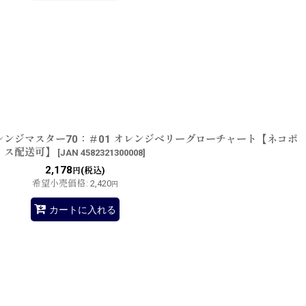
 レンジマスター70：＃01 オレンジベリーグローチャート【ネコポ
ス配送可】
[
JAN 4582321300008
]
2,178
(税込)
円
希望小売価格
:
2,420
円
カートに入れる