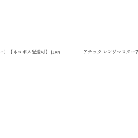
ラー）【ネコポス配送可】
アチック レンジマスター7
[
JAN