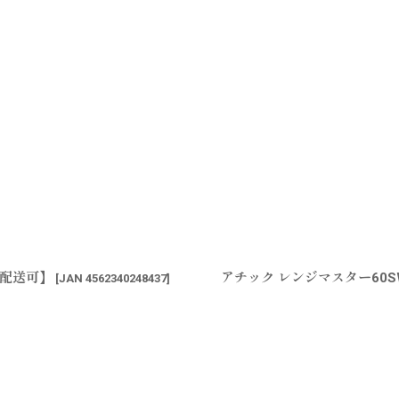
ス配送可】
アチック レンジマスター60
[
JAN 4562340248437
]