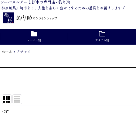
シーバスルアーと餌木の専門店 - 釣り助
神奈川県川崎市より、人生を楽しく豊かにするための道具をお届けします！
メーカー別
アイテム別
ホーム
>
アチック
42
件
サブカテゴリ
:
表示数
: