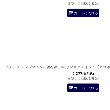
希望小売価格
:
2,420
円
カートに入れる
アチック レンジマスター85SW：＃03 ブルピンイワシ【ネコ
2,277
(税込)
円
希望小売価格
:
2,530
円
カートに入れる