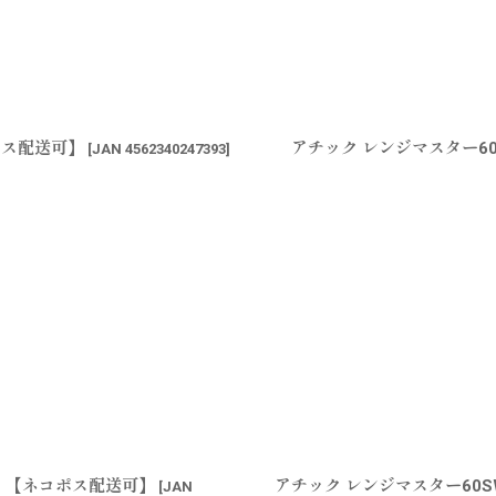
ポス配送可】
アチック レンジマスター6
[
JAN 4562340247393
]
絞り込む
ディ【ネコポス配送可】
アチック レンジマスター60
[
JAN