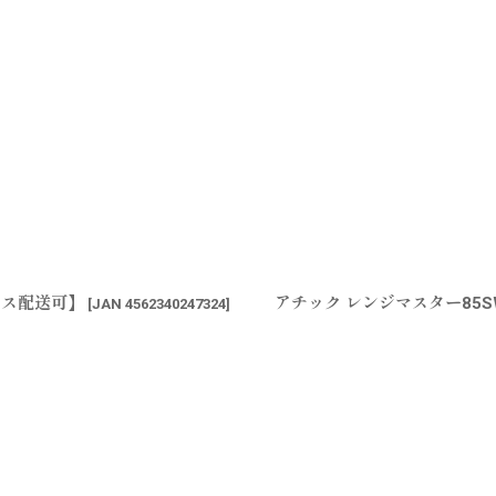
ポス配送可】
アチック レンジマスター85
[
JAN 4562340247324
]