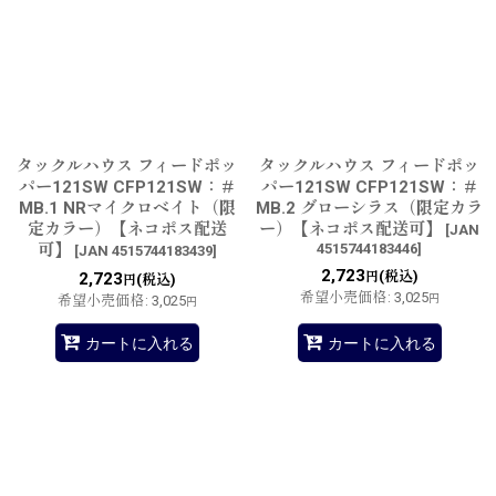
在庫あり
並び順
:
絞り込む
タックルハウス フィードポッ
タックルハウス フィードポッ
パー121SW CFP121SW：＃
パー121SW CFP121SW：＃
MB.1 NRマイクロベイト（限
MB.2 グローシラス（限定カラ
定カラー）【ネコポス配送
ー）【ネコポス配送可】
[
JAN
可】
4515744183446
]
[
JAN 4515744183439
]
2,723
(税込)
2,723
円
(税込)
円
希望小売価格
:
3,025
希望小売価格
:
3,025
円
円
カートに入れる
カートに入れる