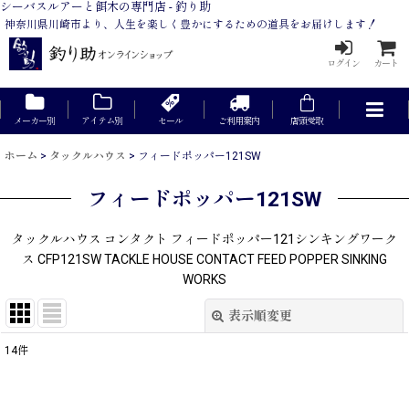
シーバスルアーと餌木の専門店 - 釣り助
神奈川県川崎市より、人生を楽しく豊かにするための道具をお届けします！
ログイン
カート
メーカー別
アイテム別
セール
ご利用案内
店頭受取
ホーム
>
タックルハウス
>
フィードポッパー121SW
フィードポッパー121SW
タックルハウス コンタクト フィードポッパー121シンキングワーク
ス CFP121SW TACKLE HOUSE CONTACT FEED POPPER SINKING
WORKS
表示順変更
閉じる
14
件
表示数
: