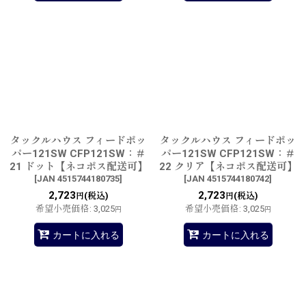
タックルハウス フィードポッ
タックルハウス フィードポッ
パー121SW CFP121SW：＃
パー121SW CFP121SW：＃
21 ドット【ネコポス配送可】
22 クリア【ネコポス配送可】
[
JAN 4515744180735
]
[
JAN 4515744180742
]
2,723
2,723
(税込)
(税込)
円
円
希望小売価格
:
3,025
希望小売価格
:
3,025
円
円
カートに入れる
カートに入れる