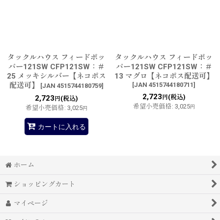
タックルハウス フィードポッ
タックルハウス フィードポッ
パー121SW CFP121SW：＃
パー121SW CFP121SW：＃
25 メッキシルバー【ネコポス
13 マグロ【ネコポス配送可】
配送可】
[
JAN 4515744180711
]
[
JAN 4515744180759
]
2,723
(税込)
2,723
円
(税込)
円
希望小売価格
:
3,025
希望小売価格
:
3,025
円
円
カートに入れる
ホーム
ショッピングカート
マイページ