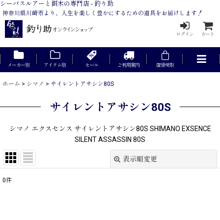
シーバスルアーと餌木の専門店 - 釣り助
神奈川県川崎市より、人生を楽しく豊かにするための道具をお届けします！
ログイン
カート
メーカー別
アイテム別
セール
ご利用案内
店頭受取
ホーム
>
シマノ
>
サイレントアサシン80S
サイレントアサシン80S
シマノ エクスセンス サイレントアサシン80S SHIMANO EXSENCE
SILENT ASSASSIN 80S
表示順変更
閉じる
0
件
表示数
:
在庫あり