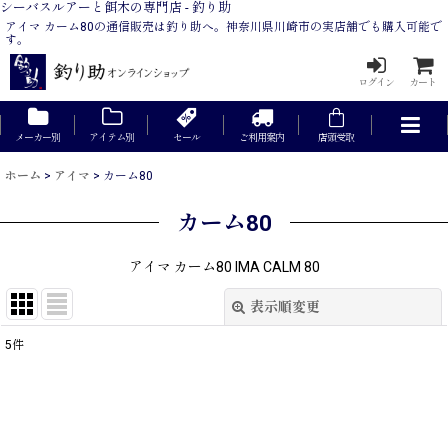
シーバスルアーと餌木の専門店 - 釣り助
アイマ カーム80の通信販売は釣り助へ。神奈川県川崎市の実店舗でも購入可能で
す。
ログイン
カート
メーカー別
アイテム別
セール
ご利用案内
店頭受取
ホーム
>
アイマ
>
カーム80
カーム80
アイマ カーム80 IMA CALM 80
表示順変更
閉じる
5
件
表示数
:
在庫あり