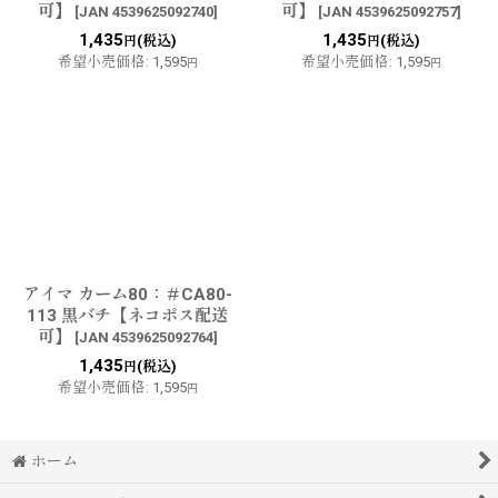
可】
可】
[
JAN 4539625092740
]
[
JAN 4539625092757
]
1,435
1,435
(税込)
(税込)
円
円
希望小売価格
:
1,595
希望小売価格
:
1,595
円
円
アイマ カーム80：＃CA80-
113 黒バチ【ネコポス配送
可】
[
JAN 4539625092764
]
1,435
(税込)
円
希望小売価格
:
1,595
円
ホーム