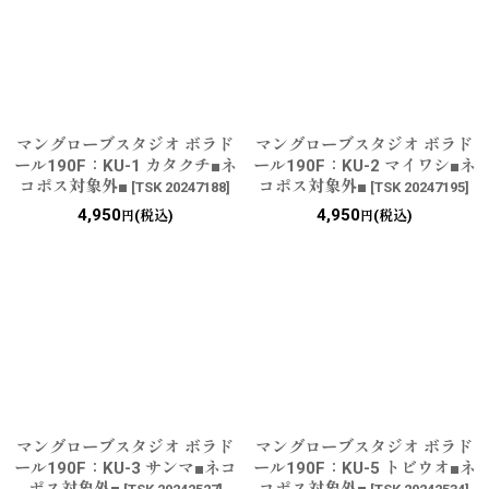
並び順
:
絞り込む
マングローブスタジオ ボラド
マングローブスタジオ ボラド
ール190F：KU-1 カタクチ■ネ
ール190F：KU-2 マイワシ■ネ
コポス対象外■
コポス対象外■
[
TSK 20247188
]
[
TSK 20247195
]
4,950
4,950
(税込)
(税込)
円
円
マングローブスタジオ ボラド
マングローブスタジオ ボラド
ール190F：KU-3 サンマ■ネコ
ール190F：KU-5 トビウオ■ネ