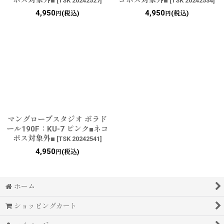
ポス対象外■
コポス対象外■
[
TSK 20242527
]
[
TSK 20242534
]
4,950
4,950
(税込)
(税込)
円
円
マングローブスタジオ ボラド
ール190F：KU-7 ピンク■ネコ
ポス対象外■
[
TSK 20242541
]
4,950
(税込)
円
ホーム
ショッピングカート