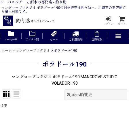
シーバスルアーと餌木の専門店 - 釣り助
マングローブスタジオ ボラドール190の通信販売は釣り助へ。川崎市の実店舗で
も購入可能です。
ログイン
カート
メーカー別
アイテム別
セール
ご利用案内
店頭受取
ホーム
>
マングローブスタジオ
>
ボラドール190
ボラドール190
マングローブスタジオ ボラドール190 MANGROVE STUDIO
VOLADOR 190
表示順変更
閉じる
5
件
表示数
:
在庫あり