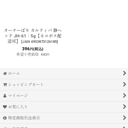
オーナーばり カルティバ 静ヘ
ッド JH-61：5g【ネコポス配
送可】
[
JAN 4953873126185
]
396
(税込)
円
希望小売価格
:
440
円
ホーム
ショッピングカート
マイページ
お気に入り
特定商取引法表示