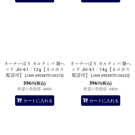
オーナーばり カルティバ 静ヘ
オーナーばり カルティバ 静ヘ
ッド JH-61：12g【ネコポス
ッド JH-61：14g【ネコポス
配送可】
配送可】
[
JAN 4953873126215
]
[
JAN 4953873126222
]
396
396
(税込)
(税込)
円
円
希望小売価格
:
440
希望小売価格
:
440
円
円
カートに入れる
カートに入れる