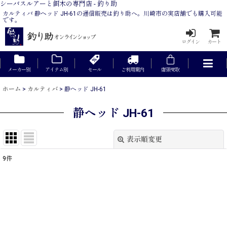
シーバスルアーと餌木の専門店 - 釣り助
カルティバ 静ヘッド JH-61の通信販売は釣り助へ。川崎市の実店舗でも購入可能
です。
ログイン
カート
メーカー別
アイテム別
セール
ご利用案内
店頭受取
ホーム
>
カルティバ
>
静ヘッド JH-61
静ヘッド JH-61
表示順変更
閉じる
9
件
表示数
:
在庫あり
並び順
: