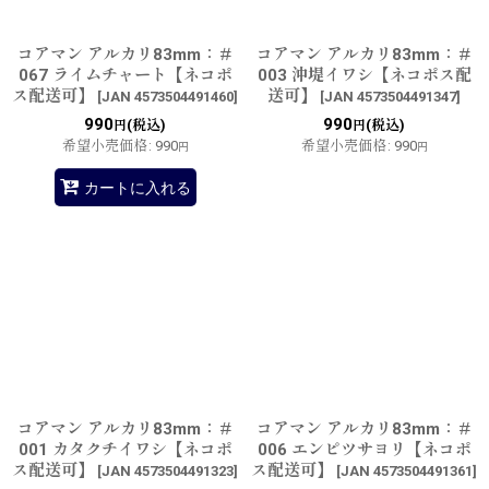
コアマン アルカリ83mm：＃
コアマン アルカリ83mm：＃
067 ライムチャート【ネコポ
003 沖堤イワシ【ネコポス配
ス配送可】
送可】
[
JAN 4573504491460
]
[
JAN 4573504491347
]
990
990
(税込)
(税込)
円
円
希望小売価格
:
990
希望小売価格
:
990
円
円
カートに入れる
コアマン アルカリ83mm：＃
コアマン アルカリ83mm：＃
001 カタクチイワシ【ネコポ
006 エンピツサヨリ【ネコポ
ス配送可】
ス配送可】
[
JAN 4573504491323
]
[
JAN 4573504491361
]