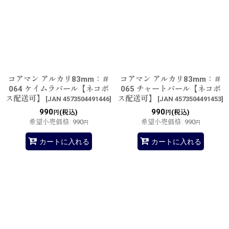
コアマン アルカリ83mm：＃
コアマン アルカリ83mm：＃
064 ケイムラパール【ネコポ
065 チャートパール【ネコポ
ス配送可】
ス配送可】
[
JAN 4573504491446
]
[
JAN 4573504491453
]
990
990
(税込)
(税込)
円
円
希望小売価格
:
990
希望小売価格
:
990
円
円
カートに入れる
カートに入れる