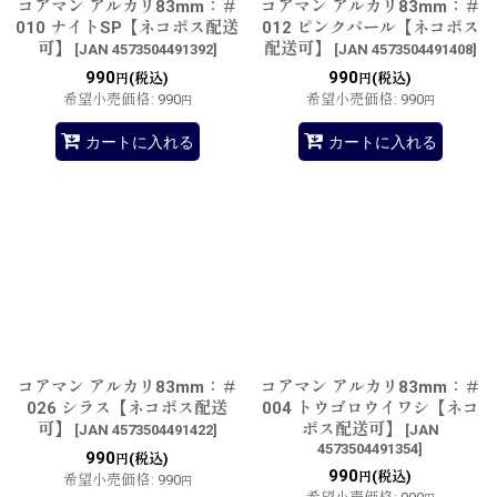
コアマン アルカリ83mm：＃
コアマン アルカリ83mm：＃
010 ナイトSP【ネコポス配送
012 ピンクパール【ネコポス
可】
配送可】
[
JAN 4573504491392
]
[
JAN 4573504491408
]
990
990
(税込)
(税込)
円
円
希望小売価格
:
990
希望小売価格
:
990
円
円
カートに入れる
カートに入れる
コアマン アルカリ83mm：＃
コアマン アルカリ83mm：＃
026 シラス【ネコポス配送
004 トウゴロウイワシ【ネコ
可】
ポス配送可】
[
JAN 4573504491422
]
[
JAN
4573504491354
]
990
(税込)
円
990
(税込)
円
希望小売価格
:
990
円