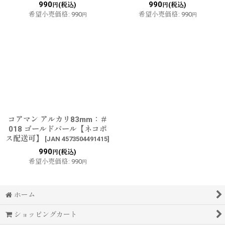
990
990
(税込)
(税込)
円
円
希望小売価格
:
990
希望小売価格
:
990
円
円
コアマン アルカリ83mm：＃
018 ゴールドパール【ネコポ
ス配送可】
[
JAN 4573504491415
]
990
(税込)
円
希望小売価格
:
990
円
ホーム
ショッピングカート