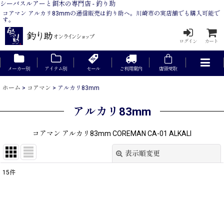
シーバスルアーと餌木の専門店 - 釣り助
コアマン アルカリ83mmの通信販売は釣り助へ。川崎市の実店舗でも購入可能で
す。
ログイン
カート
メーカー別
アイテム別
セール
ご利用案内
店頭受取
ホーム
>
コアマン
>
アルカリ83mm
アルカリ83mm
コアマン アルカリ83mm COREMAN CA-01 ALKALI
表示順変更
閉じる
15
件
表示数
:
在庫あり