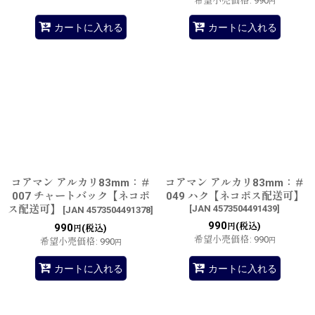
希望小売価格
:
990
円
カートに入れる
カートに入れる
コアマン アルカリ83mm：＃
コアマン アルカリ83mm：＃
007 チャートバック【ネコポ
049 ハク【ネコポス配送可】
ス配送可】
[
JAN 4573504491439
]
[
JAN 4573504491378
]
990
(税込)
990
円
(税込)
円
希望小売価格
:
990
希望小売価格
:
990
円
円
カートに入れる
カートに入れる