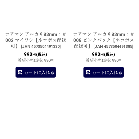
並び順
:
絞り込む
コアマン アルカリ83mm：＃
コアマン アルカリ83mm：＃
002 マイワシ【ネコポス配送
008 ピンクバック【ネコポス
可】
配送可】
[
JAN 4573504491330
]
[
JAN 4573504491385
]
990
990
(税込)
(税込)
円
円
希望小売価格
:
990
希望小売価格
:
990
円
円
カートに入れる
カートに入れる