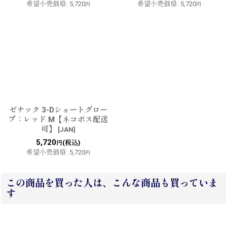
希望小売価格
:
5,720
希望小売価格
:
5,720
円
円
ゼナック 3-Dショートグロー
ブ：レッド M【ネコポス配送
可】
[
JAN
]
5,720
(税込)
円
希望小売価格
:
5,720
円
この商品を買った人は、こんな商品も買っていま
す