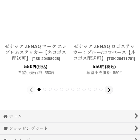
ゼナック ZENAQ マーク エン
ゼナック ZENAQ ロゴステッ
ブレムステッカー【ネコポス
カー：ブルー/ホロベース【ネ
配送可】
コポス配送可】
[
TSK 20458928
]
[
TSK 20411701
]
550
550
(税込)
(税込)
円
円
希望小売価格
:
550
希望小売価格
:
550
円
円
ホーム
ショッピングカート