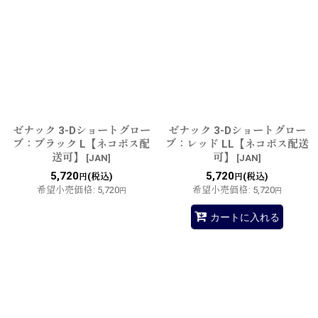
ゼナック 3-Dショートグロー
ゼナック 3-Dショートグロー
ブ：ブラック L【ネコポス配
ブ：レッド LL【ネコポス配送
送可】
可】
[
JAN
]
[
JAN
]
5,720
5,720
(税込)
(税込)
円
円
希望小売価格
:
5,720
希望小売価格
:
5,720
円
円
カートに入れる