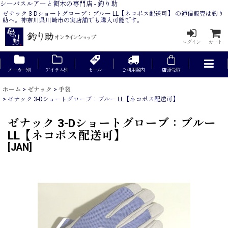
シーバスルアーと餌木の専門店 - 釣り助
ゼナック 3-Dショートグローブ：ブルー LL【ネコポス配送可】 の通信販売は釣り
助へ。神奈川県川崎市の実店舗でも購入可能です。
ログイン
カート
メーカー別
アイテム別
セール
ご利用案内
店頭受取
ホーム
>
ゼナック
>
手袋
>
ゼナック 3-Dショートグローブ：ブルー LL【ネコポス配送可】
ゼナック 3-Dショートグローブ：ブルー
LL【ネコポス配送可】
[
JAN
]