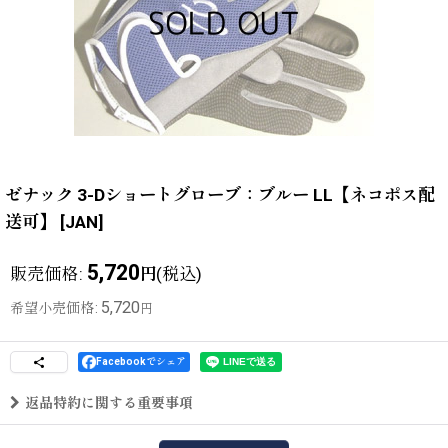
ゼナック 3-Dショートグローブ：ブルー LL【ネコポス配
送可】
[
JAN
]
5,720
販売価格
:
(税込)
円
5,720
希望小売価格
:
円
Facebookでシェア
返品特約に関する重要事項