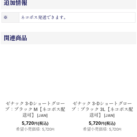
追加情報
※
ネコポス発送できます。
関連商品
ゼナック 3-Dショートグロー
ゼナック 3-Dショートグロー
ブ：ブラック M【ネコポス配
ブ：ブラック 3L【ネコポス配
送可】
送可】
[
JAN
]
[
JAN
]
5,720
5,720
(税込)
(税込)
円
円
希望小売価格
:
5,720
希望小売価格
:
5,720
円
円