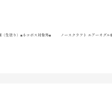
 黒鯛（生塗り）■ネコポス対象外■
ノースクラフト エアーオグル85
す