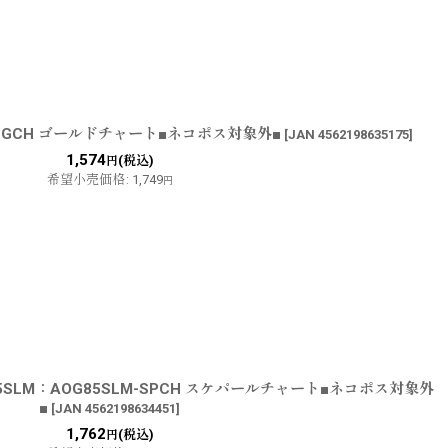
：GCH ゴールドチャート■ネコポス対象外■
[
JAN 4562198635175
]
1,574
(税込)
円
希望小売価格
:
1,749
円
SLM：AOG85SLM-SPCH スケパールチャート■ネコポス対象外
■
[
JAN 4562198634451
]
1,762
(税込)
円