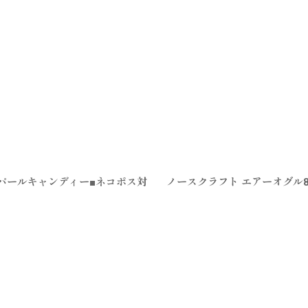
スケパールキャンディー■ネコポス対
ノースクラフト エアーオグル85