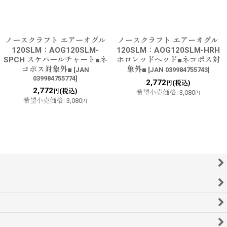
ノースクラフト エアーオグル
ノースクラフト エアーオグル
120SLM：AOG120SLM-
120SLM：AOG120SLM-HRH
SPCH スケパールチャート■ネ
ホロレッドヘッド■ネコポス対
コポス対象外■
象外■
[
JAN
[
JAN 039984755743
]
039984755774
]
2,772
(税込)
円
2,772
(税込)
円
希望小売価格
:
3,080
円
希望小売価格
:
3,080
円