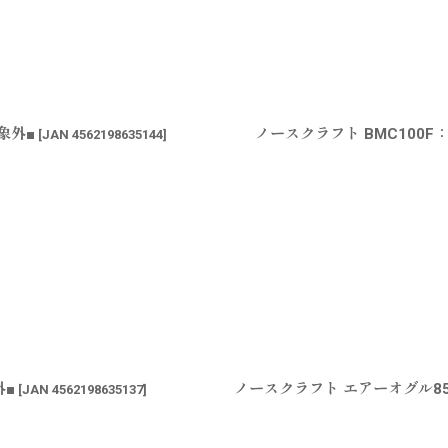
象外■
ノースクラフト BMC100F
[
JAN 4562198635144
]
外■
ノースクラフト エアーオグル85
[
JAN 4562198635137
]