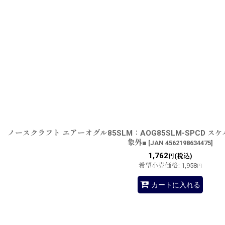
ノースクラフト エアーオグル85SLM：AOG85SLM-SPCD 
象外■
[
JAN 4562198634475
]
1,762
(税込)
円
希望小売価格
:
1,958
円
カートに入れる