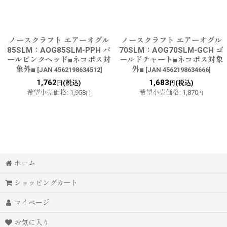
ノースクラフト エアーオグル
ノースクラフト エアーオグル
85SLM：AOG85SLM-PPH パ
70SLM：AOG70SLM-GCH ゴ
ールピンクヘッド■ネコポス対
ールドチャート■ネコポス対象
象外■
外■
[
JAN 4562198634512
]
[
JAN 4562198634666
]
1,762
1,683
(税込)
(税込)
円
円
希望小売価格
:
1,958
希望小売価格
:
1,870
円
円
ホーム
ショッピングカート
マイページ
お気に入り