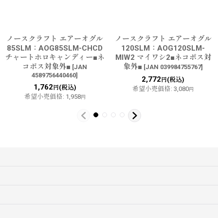
ノースクラフト エアーオグル
ノースクラフト エアーオグル
85SLM：AOG85SLM-CHCD
120SLM：AOG120SLM-
チャートホロキャンディー■ネ
MIW2 マイワシ2■ネコポス対
コポス対象外■
象外■
[
JAN
[
JAN 039984755767
]
4589756440460
]
2,772
(税込)
円
1,762
(税込)
円
希望小売価格
:
3,080
円
希望小売価格
:
1,958
円