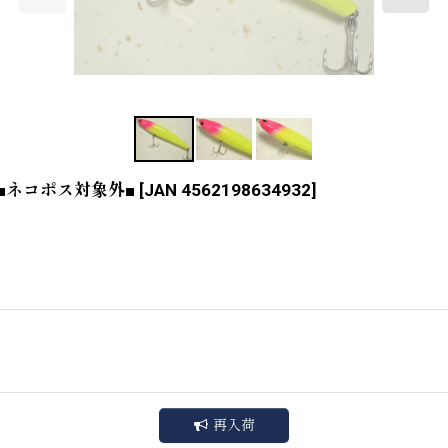
ド■ネコポス対象外■
[
JAN 4562198634932
]
再入荷