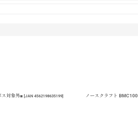
ポス対象外■
ノースクラフト BMC10
[
JAN 4562198635199
]