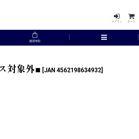
ログイン
カート
店頭受取
ポス対象外■
[
JAN 4562198634932
]