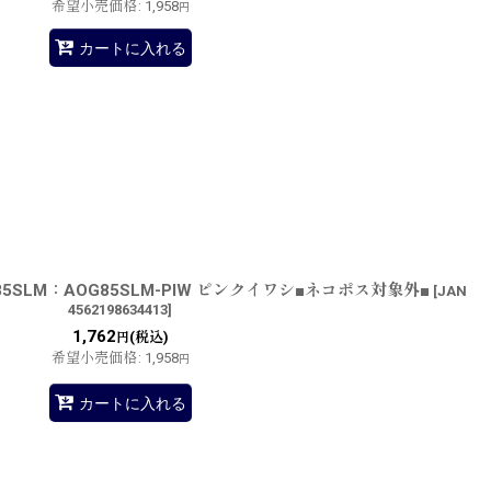
希望小売価格
:
1,958
円
カートに入れる
SLM：AOG85SLM-PIW ピンクイワシ■ネコポス対象外■
[
JAN
4562198634413
]
1,762
(税込)
円
希望小売価格
:
1,958
円
カートに入れる