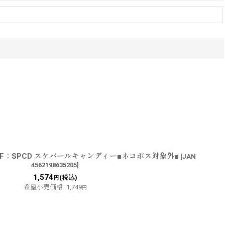
0F：SPCD スケパールキャンディー■ネコポス対象外■
[
JAN
4562198635205
]
1,574
(税込)
円
希望小売価格
:
1,749
円