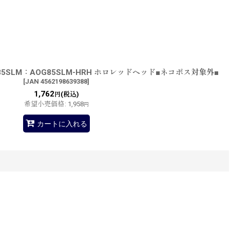
SLM：AOG85SLM-HRH ホロレッドヘッド■ネコポス対象外■
[
JAN 4562198639388
]
1,762
(税込)
円
希望小売価格
:
1,958
円
カートに入れる