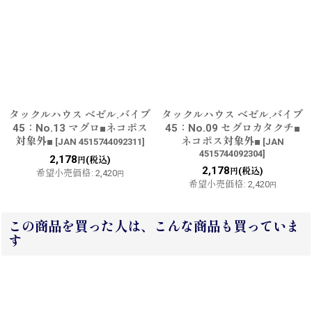
タックルハウス ベゼル.バイブ
タックルハウス ベゼル.バイブ
45：No.13 マグロ■ネコポス
45：No.09 セグロカタクチ■
対象外■
ネコポス対象外■
[
JAN 4515744092311
]
[
JAN
4515744092304
]
2,178
(税込)
円
2,178
(税込)
円
希望小売価格
:
2,420
円
希望小売価格
:
2,420
円
この商品を買った人は、こんな商品も買っていま
す