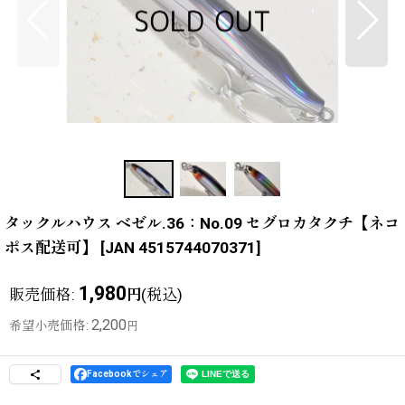
タックルハウス ベゼル.36：No.09 セグロカタクチ【ネコ
ポス配送可】
[
JAN 4515744070371
]
1,980
販売価格
:
(税込)
円
2,200
希望小売価格
:
円
Facebookでシェア