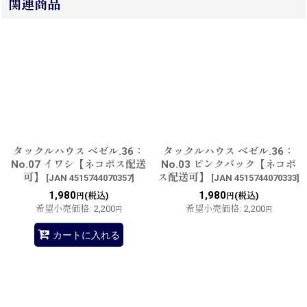
関連商品
タックルハウス ベゼル.36：
タックルハウス ベゼル.36：
No.07 イワシ【ネコポス配送
No.03 ピンクバック【ネコポ
可】
ス配送可】
[
JAN 4515744070357
]
[
JAN 4515744070333
]
1,980
1,980
(税込)
(税込)
円
円
希望小売価格
:
2,200
希望小売価格
:
2,200
円
円
カートに入れる