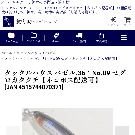
シーバスルアーと餌木の専門店 - 釣り助
タックルハウス ベゼル.36：No.09 セグロカタクチ【ネコポス配送可】 の通信販
売は釣り助へ。神奈川県川崎市の実店舗でも購入可能です。
ログイン
カート
メーカー別
アイテム別
セール
ご利用案内
店頭受取
ホーム
>
タックルハウス
>
ベゼル.
>
タックルハウス ベゼル.36：No.09 セグロカタクチ【ネコポス配送可】
タックルハウス ベゼル.36：No.09 セグ
ロカタクチ【ネコポス配送可】
[
JAN 4515744070371
]