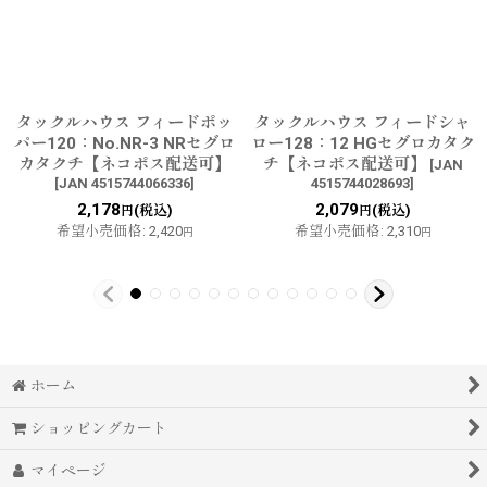
タックルハウス フィードポッ
タックルハウス フィードシャ
パー120：No.NR-3 NRセグロ
ロー128：12 HGセグロカタク
カタクチ【ネコポス配送可】
チ【ネコポス配送可】
[
JAN
[
JAN 4515744066336
]
4515744028693
]
2,178
2,079
(税込)
(税込)
円
円
希望小売価格
:
2,420
希望小売価格
:
2,310
円
円
ホーム
ショッピングカート
マイページ