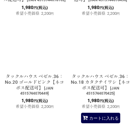
1,980
1,980
(税込)
(税込)
円
円
希望小売価格
:
2,200
希望小売価格
:
2,200
円
円
タックルハウス ベゼル.36：
タックルハウス ベゼル.36：
No.20 ゴールドピンク【ネコ
No.18 カタクチイワシ【ネコ
ポス配送可】
ポス配送可】
[
JAN
[
JAN
4515744070449
]
4515744070425
]
1,980
1,980
(税込)
(税込)
円
円
希望小売価格
:
2,200
希望小売価格
:
2,200
円
円
カートに入れる