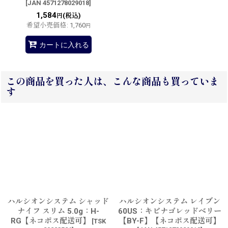
[
JAN 4571278029018
]
1,584
(税込)
円
希望小売価格
:
1,760
円
カートに入れる
この商品を買った人は、こんな商品も買っていま
す
ハルシオンシステム シャッド
ハルシオンシステム レイブン
ナイフ スリム 5.0g：H-
60US：キビナゴレッドベリー
RG【ネコポス配送可】
【BY-F】【ネコポス配送可】
[
TSK