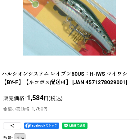
ハルシオンシステム レイブン60US：H-IWS マイワシ
【BY-F】【ネコポス配送可】
[
JAN 4571278029001
]
1,584
販売価格
:
(税込)
円
1,760
希望小売価格
:
円
Facebookでシェア
数量
: