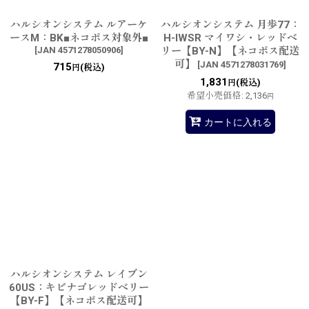
ハルシオンシステム ルアーケ
ハルシオンシステム 月歩77：
ースM：BK■ネコポス対象外■
H-IWSR マイワシ・レッドベ
[
JAN 4571278050906
]
リー【BY-N】【ネコポス配送
可】
[
JAN 4571278031769
]
715
(税込)
円
1,831
(税込)
円
希望小売価格
:
2,136
円
カートに入れる
ハルシオンシステム レイブン
60US：キビナゴレッドベリー
【BY-F】【ネコポス配送可】