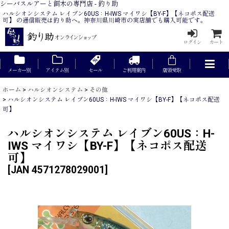
シーバスルアーと餌木の専門店 - 釣り助
ハルシオンシステム レイブン60US：H-IWS マイワシ【BY-F】【ネコポス配送
可】 の通信販売は釣り助へ。神奈川県川崎市の実店舗でも購入可能です。
ログイン
カート
メーカー別
アイテム別
セール
ご利用案内
店頭受取
ホーム
>
ハルシオンシステム
>
その他
>
ハルシオンシステム レイブン60US：H-IWS マイワシ【BY-F】【ネコポス配送
可】
ハルシオンシステム レイブン60US：H-
IWS マイワシ【BY-F】【ネコポス配送
可】
[
JAN 4571278029001
]