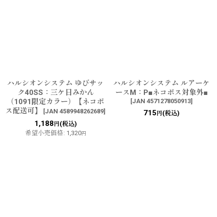
ハルシオンシステム ゆびサッ
ハルシオンシステム ルアーケ
ク40SS：三ケ日みかん
ースM：P■ネコポス対象外■
（1091限定カラー）【ネコポ
[
JAN 4571278050913
]
ス配送可】
[
JAN 4589948262689
]
715
(税込)
円
1,188
(税込)
円
希望小売価格
:
1,320
円