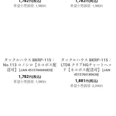
1,782
1,782
(税込)
(税込)
円
円
希望小売価格
:
1,980
希望小売価格
:
1,980
円
円
タックルハウス BKRP-115：
タックルハウス BKRP-115：
No.113 コノシロ【ネコポス配
LTD8 クリアHGチャートヘッ
送可】
ド【ネコポス配送可】
[
JAN 4515744046833
]
[
JAN
4515744180636
]
1,782
(税込)
円
1,881
(税込)
円
希望小売価格
:
1,980
円
希望小売価格
:
2,090
円