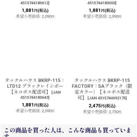
4515744180612
]
4515744180650
]
1,881
1,881
(税込)
(税込)
円
円
希望小売価格
:
2,090
希望小売価格
:
2,090
円
円
タックルハウス BKRP-115：
タックルハウス BKRP-115
LTD12 ブラックレインボー
FACTORY：SAブラック（限
【ネコポス配送可】
定カラー）【ネコポス配送
[
JAN
4515744180643
]
可】
[
JAN 4515744092175
]
1,881
(税込)
円
2,475
(税込)
円
希望小売価格
:
2,090
円
希望小売価格
:
2,750
円
この商品を買った人は、こんな商品も買っていま
す