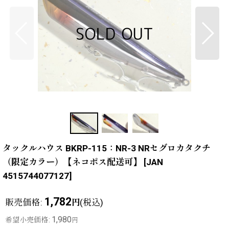
タックルハウス BKRP-115：NR-3 NRセグロカタクチ
（限定カラー）【ネコポス配送可】
[
JAN
4515744077127
]
1,782
販売価格
:
(税込)
円
1,980
希望小売価格
:
円