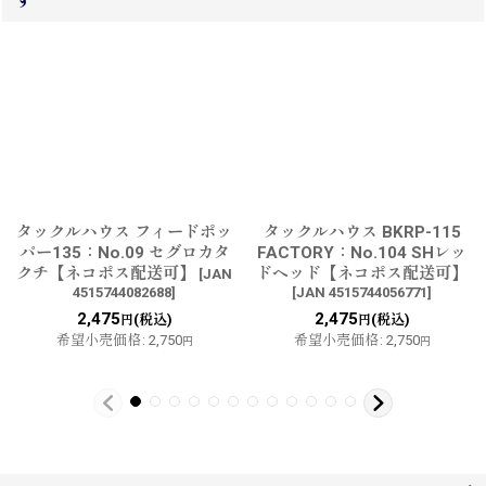
タックルハウス フィードポッ
タックルハウス BKRP-115
パー135：No.09 セグロカタ
FACTORY：No.104 SHレッ
クチ【ネコポス配送可】
ドヘッド【ネコポス配送可】
[
JAN
4515744082688
]
[
JAN 4515744056771
]
2,475
2,475
(税込)
(税込)
円
円
希望小売価格
:
2,750
希望小売価格
:
2,750
円
円