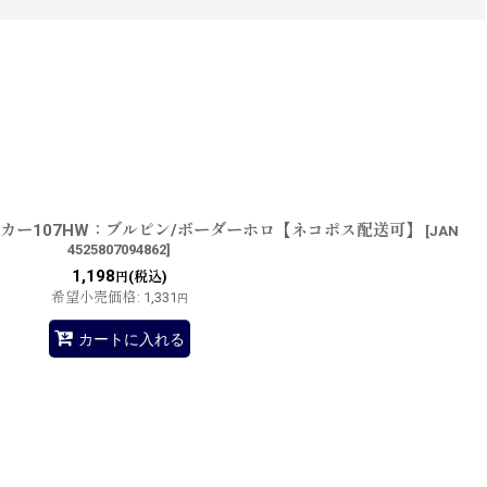
ッカー107HW：ブルピン/ボーダーホロ【ネコポス配送可】
[
JAN
4525807094862
]
1,198
(税込)
円
希望小売価格
:
1,331
円
カートに入れる