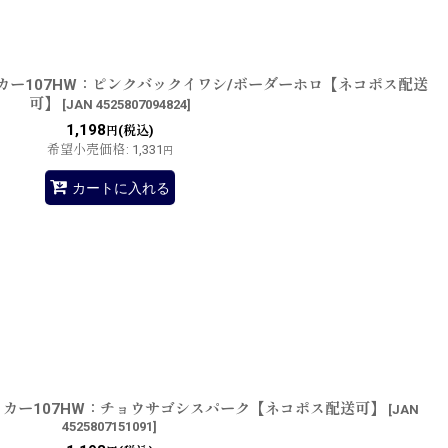
カー107HW：ピンクバックイワシ/ボーダーホロ【ネコポス配送
可】
[
JAN 4525807094824
]
1,198
(税込)
円
希望小売価格
:
1,331
円
カートに入れる
ッカー107HW：チョウサゴシスパーク【ネコポス配送可】
[
JAN
4525807151091
]