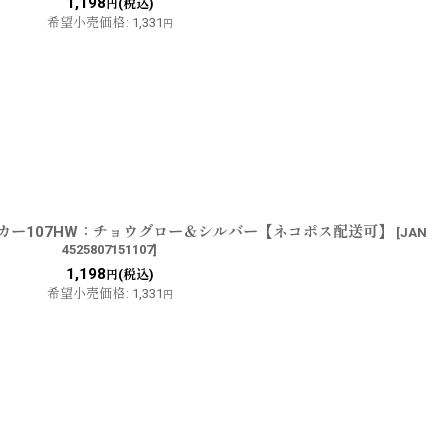
1,198
(税込)
円
希望小売価格
:
1,331
円
ッカー107HW：チョウグロー＆シルバー【ネコポス配送可】
[
JAN
4525807151107
]
1,198
(税込)
円
希望小売価格
:
1,331
円