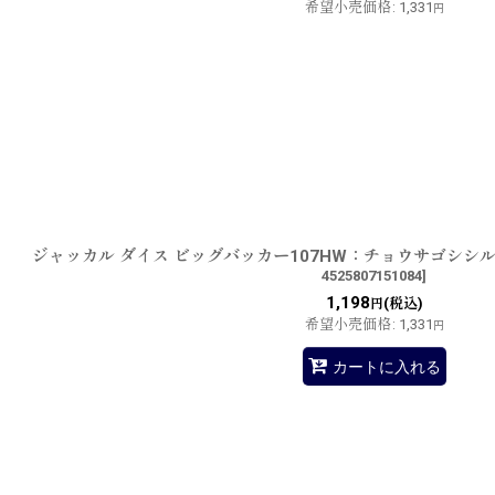
希望小売価格
:
1,331
円
ジャッカル ダイス ビッグバッカー107HW：チョウサゴシシ
4525807151084
]
1,198
(税込)
円
希望小売価格
:
1,331
円
カートに入れる