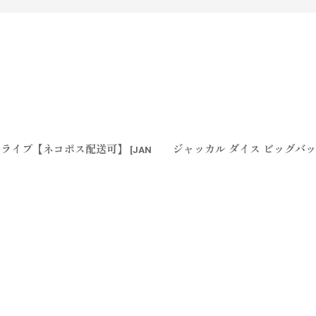
トライプ【ネコポス配送可】
ジャッカル ダイス ビッグバ
[
JAN