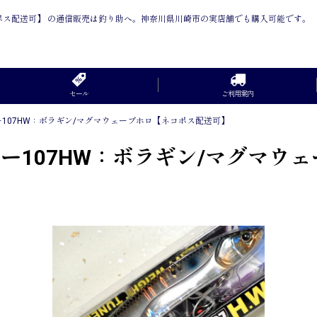
コポス配送可】 の通信販売は釣り助へ。神奈川県川崎市の実店舗でも購入可能です。
セール
ご利用案内
ー107HW：ボラギン/マグマウェーブホロ【ネコポス配送可】
カー107HW：ボラギン/マグマウ