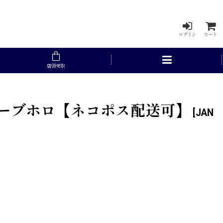
ログイン
カート
店頭受取
ェーブホロ【ネコポス配送可】
[
JAN