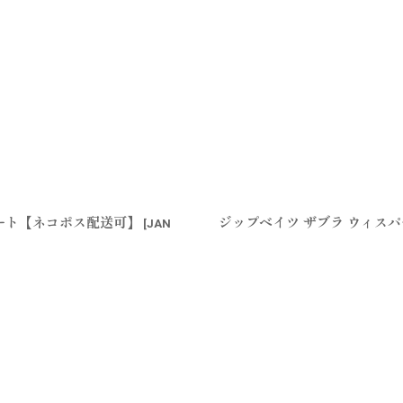
ャート【ネコポス配送可】
ジップベイツ ザブラ ウィスパー
[
JAN