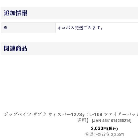
追加情報
※
ネコポス発送できます。
関連商品
ジップベイツ ザブラ ウィスパー127Sy：L-108 ファイアー
送可】
[
JAN 4541014255216
]
2,030
(税込)
円
希望小売価格
:
2,255
円