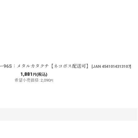
パー96S：メタルカタクチ【ネコポス配送可】
[
JAN 4541014313107
]
1,881
(税込)
円
希望小売価格
:
2,090
円