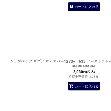
カートに入れる
ジップベイツ ザブラ ウィスパー127Sy：635 ゴーストチ
4541014255063
]
2,030
(税込)
円
希望小売価格
:
2,255
円
カートに入れる