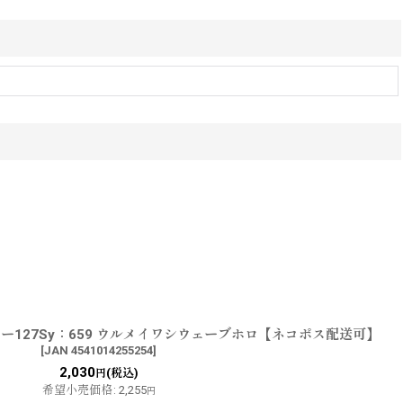
ー127Sy：659 ウルメイワシウェーブホロ【ネコポス配送可】
[
JAN 4541014255254
]
2,030
(税込)
円
希望小売価格
:
2,255
円