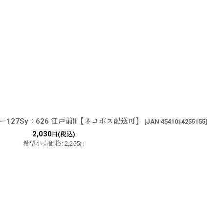
127Sy：626 江戸前II【ネコポス配送可】
[
JAN 4541014255155
]
2,030
(税込)
円
希望小売価格
:
2,255
円