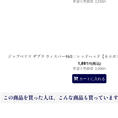
希望小売価格
:
2,255
円
ジップベイツ ザブラ ウィスパー96S：レッドヘッド【ネコポ
1,881
(税込)
円
希望小売価格
:
2,090
円
カートに入れる
この商品を買った人は、こんな商品も買っていま