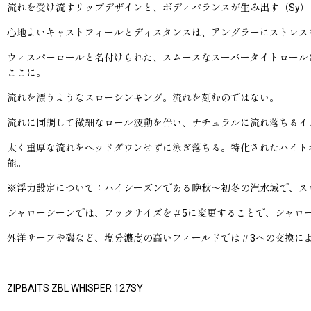
流れを受け流すリップデザインと、ボディバランスが生み出す（Sy
心地よいキャストフィールとディスタンスは、アングラーにストレス
ウィスパーロールと名付けられた、スムースなスーパータイトロール
ここに。
流れを漂うようなスローシンキング。流れを刻むのではない。
流れに同調して微細なロール波動を伴い、ナチュラルに流れ落ちるイ
太く重厚な流れをヘッドダウンせずに泳ぎ落ちる。特化されたハイト
能。
※浮力設定について：ハイシーズンである晩秋〜初冬の汽水域で、ス
シャローシーンでは、フックサイズを＃5に変更することで、シャロ
外洋サーフや磯など、塩分濃度の高いフィールドでは＃3への交換に
ZIPBAITS ZBL WHISPER 127SY