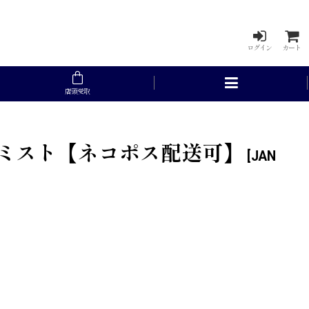
ログイン
カート
店頭受取
ーチミスト【ネコポス配送可】
[
JAN