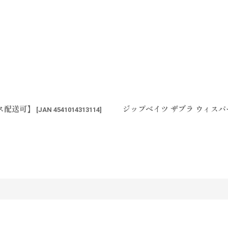
ス配送可】
ジップベイツ ザブラ ウィス
[
JAN 4541014313114
]
す