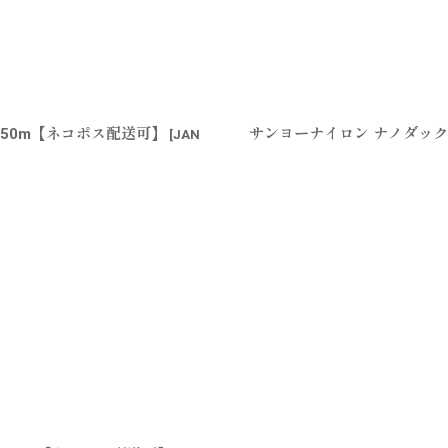
 50m【ネコポス配送可】
サンヨーナイロン ナノダックス
[
JAN