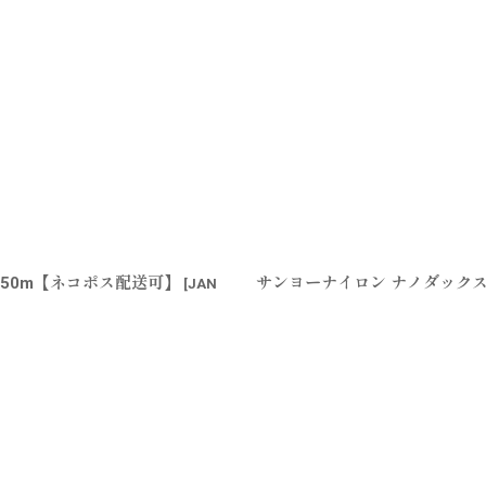
 50m【ネコポス配送可】
サンヨーナイロン ナノダックスシ
[
JAN