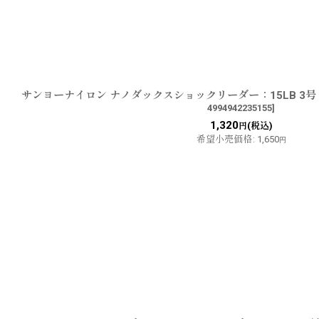
サンヨーナイロン ナノダックスショックリーダー：15LB 3号
4994942235155
]
1,320
(税込)
円
希望小売価格
:
1,650
円