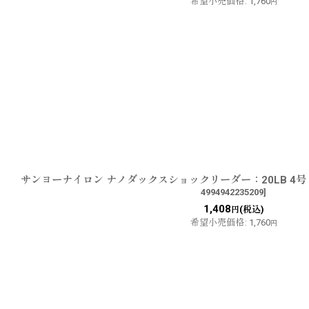
希望小売価格
:
1,760
円
サンヨーナイロン ナノダックスショックリーダー：20LB 4号
4994942235209
]
1,408
(税込)
円
希望小売価格
:
1,760
円