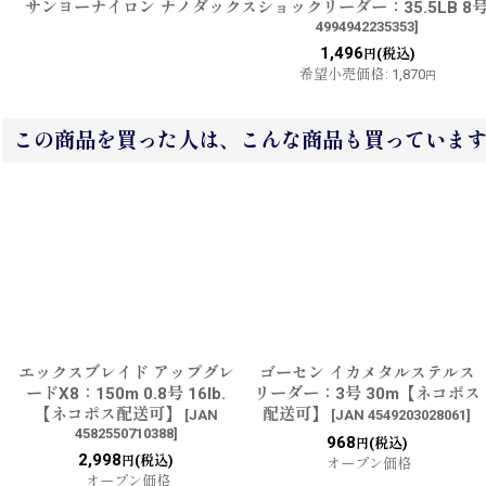
サンヨーナイロン ナノダックスショックリーダー：35.5LB 8
4994942235353
]
1,496
(税込)
円
希望小売価格
:
1,870
円
この商品を買った人は、こんな商品も買っていま
エックスブレイド アップグレ
ゴーセン イカメタルステルス
ードX8：150m 0.8号 16lb.
リーダー：3号 30m【ネコポス
【ネコポス配送可】
配送可】
[
JAN
[
JAN 4549203028061
]
4582550710388
]
968
(税込)
円
2,998
(税込)
円
オープン価格
オープン価格