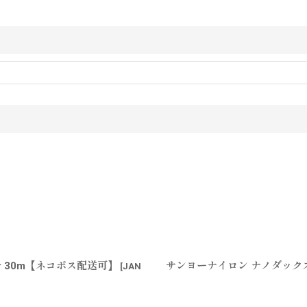
号 30m【ネコポス配送可】
サンヨーナイロン ナノダックス
[
JAN