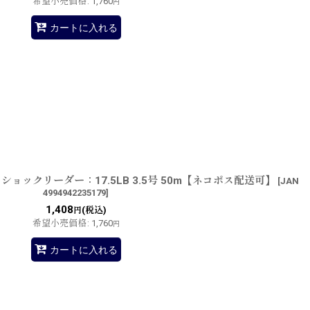
希望小売価格
:
1,760
円
カートに入れる
ョックリーダー：17.5LB 3.5号 50m【ネコポス配送可】
[
JAN
4994942235179
]
1,408
(税込)
円
希望小売価格
:
1,760
円
カートに入れる