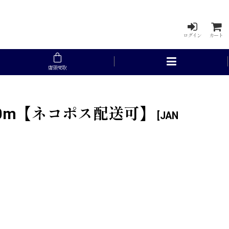
ログイン
カート
店頭受取
30m【ネコポス配送可】
[
JAN