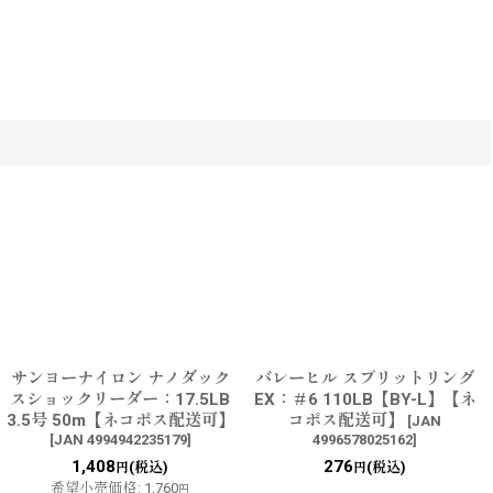
サンヨーナイロン ナノダック
バレーヒル スプリットリング
スショックリーダー：17.5LB
EX：＃6 110LB【BY-L】【ネ
3.5号 50m【ネコポス配送可】
コポス配送可】
[
JAN
[
JAN 4994942235179
]
4996578025162
]
1,408
276
(税込)
(税込)
円
円
希望小売価格
:
1,760
円