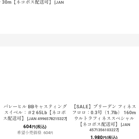
号 30m【ネコポス配送可】
[
JAN
す
バレーヒル BBキャスティング
【SALE】ブリーデン フィネス
スイベル：＃2 65Lb【ネコポ
フロロ：0.3号（1.7lb） 160m
ス配送可】
ウルトラフィネススペシャル
[
JAN 4996578215327
]
【ネコポス配送可】
[
JAN
604
(税込)
円
4571356103227
]
希望小売価格
:
604
円
1,980
(税込)
円