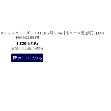
ショックリーダー：11LB 2号 50m【ネコポス配送可】
[
JAN
4994942235117
]
1,320
(税込)
円
希望小売価格
:
1,650
円
カートに入れる