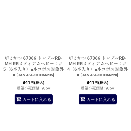
がまかつ 67366 トレブルRB-
がまかつ 67366 トレブルRB-
MH RBミディアムヘビー：＃
MH RBミディアムヘビー：＃
5（6本入り）■ネコポス対象外
4（6本入り）■ネコポス対象外
■
■
[
JAN 4549018366235
]
[
JAN 4549018366228
]
841
841
(税込)
(税込)
円
円
希望小売価格
:
935
希望小売価格
:
935
円
円
カートに入れる
カートに入れる