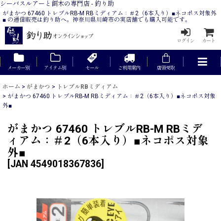
シーバスルアーと餌木の専門店 - 釣り助
がまかつ 67460 トレブルRB-M RBミディアム：＃2（6本入り）■ネコポス対象外
■ の通信販売は釣り助へ。神奈川県川崎市の実店舗でも購入可能です。
ログイン
カート
メーカー別
アイテム別
セール
ご利用案内
店頭受取
ホーム
>
がまかつ
>
トレブルRBミディアム
>
がまかつ 67460 トレブルRB-M RBミディアム：＃2（6本入り）■ネコポス対象
外■
がまかつ 67460 トレブルRB-M RBミデ
ィアム：＃2（6本入り）■ネコポス対象
外■
[
JAN 4549018367836
]