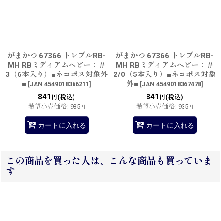
がまかつ 67366 トレブルRB-
がまかつ 67366 トレブルRB-
MH RBミディアムヘビー：＃
MH RBミディアムヘビー：＃
3（6本入り）■ネコポス対象外
2/0（5本入り）■ネコポス対象
■
外■
[
JAN 4549018366211
]
[
JAN 4549018367478
]
841
841
(税込)
(税込)
円
円
希望小売価格
:
935
希望小売価格
:
935
円
円
カートに入れる
カートに入れる
この商品を買った人は、こんな商品も買っていま
す