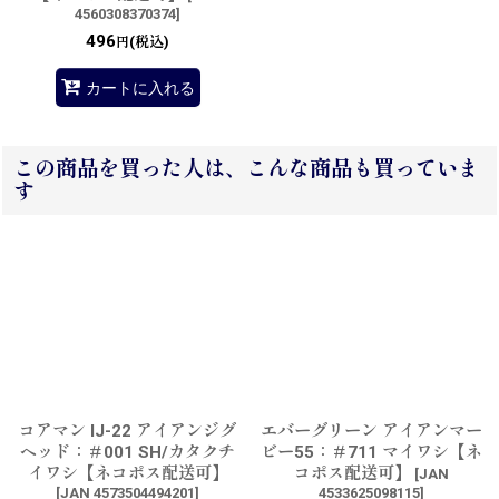
4560308370374
]
496
(税込)
円
カートに入れる
この商品を買った人は、こんな商品も買っていま
す
コアマン IJ-22 アイアンジグ
エバーグリーン アイアンマー
ヘッド：＃001 SH/カタクチ
ビー55：＃711 マイワシ【ネ
イワシ【ネコポス配送可】
コポス配送可】
[
JAN
[
JAN 4573504494201
]
4533625098115
]