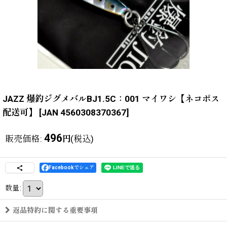
JAZZ 爆釣ジグメバルBJ1.5C：001 マイワシ【ネコポス
配送可】
[
JAN 4560308370367
]
496
販売価格
:
(税込)
円
Facebookでシェア
数量
:
返品特約に関する重要事項