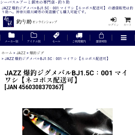
シーバスルアーと餌木の専門店 - 釣り助
JAZZ 爆釣ジグメバルBJ1.5C：001 マイワシ【ネコポス配送可】 の通信販売は釣
り助へ。神奈川県川崎市の実店舗でも購入可能です。
ログイン
カート
メーカー別
アイテム別
セール
ご利用案内
店頭受取
ホーム
>
JAZZ
>
爆釣ジグ
>
JAZZ 爆釣ジグメバルBJ1.5C：001 マイワシ【ネコポス配送可】
JAZZ 爆釣ジグメバルBJ1.5C：001 マイ
ワシ【ネコポス配送可】
[
JAN 4560308370367
]