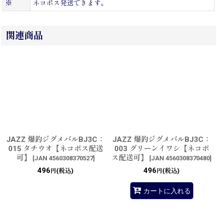
※
ネコポス発送できます。
関連商品
JAZZ 爆釣ジグメバルBJ3C：
JAZZ 爆釣ジグメバルBJ3C：
015 タチウオ【ネコポス配送
003 グリーンイワシ【ネコポ
可】
ス配送可】
[
JAN 4560308370527
]
[
JAN 4560308370480
]
496
496
(税込)
(税込)
円
円
カートに入れる