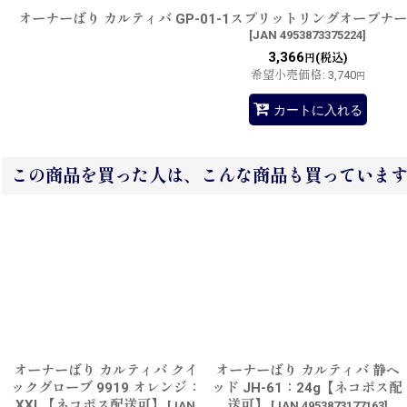
オーナーばり カルティバ GP-01-1スプリットリングオープ
[
JAN 4953873375224
]
3,366
(税込)
円
希望小売価格
:
3,740
円
カートに入れる
この商品を買った人は、こんな商品も買っていま
オーナーばり カルティバ クイ
オーナーばり カルティバ 静ヘ
ックグローブ 9919 オレンジ：
ッド JH-61：24g【ネコポス配
XXL【ネコポス配送可】
送可】
[
JAN
[
JAN 4953873177163
]