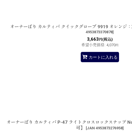
オーナーばり カルティバ クイックグローブ 9919 オレンジ
4953873370878
]
3,663
(税込)
円
希望小売価格
:
4,070
円
カートに入れる
オーナーばり カルティバ P-47 ライトクロスロックスナップ No
可】
[
JAN 4953873276958
]