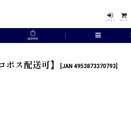
ログイン
カート
店頭受取
ネコポス配送可】
[
JAN 4953873370793
]