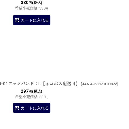
330
(税込)
円
希望小売価格
:
330
円
カートに入れる
B-01フックバンド：L【ネコポス配送可】
[
JAN 4953873103872
]
297
(税込)
円
希望小売価格
:
330
円
カートに入れる