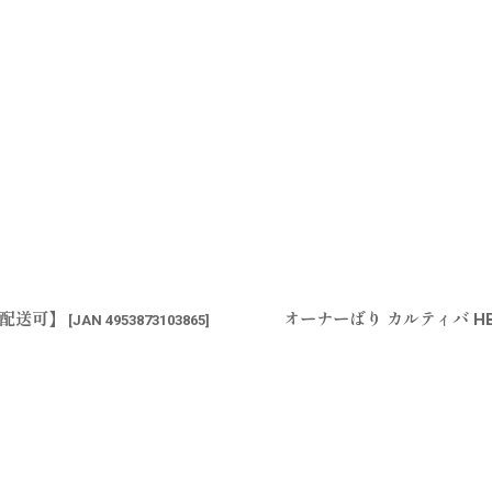
ス配送可】
オーナーばり カルティバ H
[
JAN 4953873103865
]