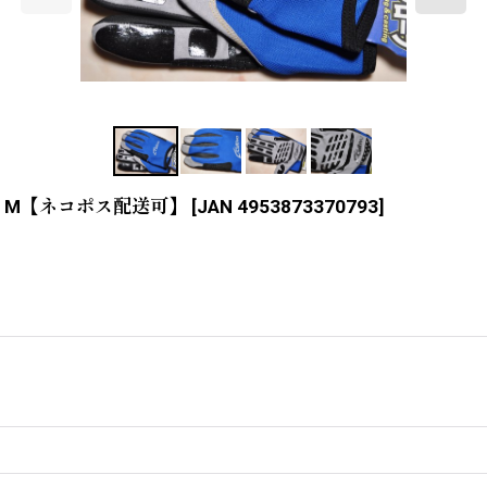
ー：M【ネコポス配送可】
[
JAN 4953873370793
]