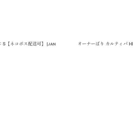
ド：S【ネコポス配送可】
オーナーばり カルティバ H
[
JAN