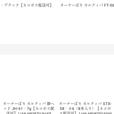
ナー：ブラック【ネコポス配送可】
オーナーばり カルティバ FT
す
オーナーばり カルティバ 静ヘ
オーナーばり カルティバ STX-
ッド JH-61：7g【ネコポス配
58：＃6（8本入り）【ネコポ
送可】
ス配送可】
[
JAN 4953873126192
]
[
JAN 4953873519246
]