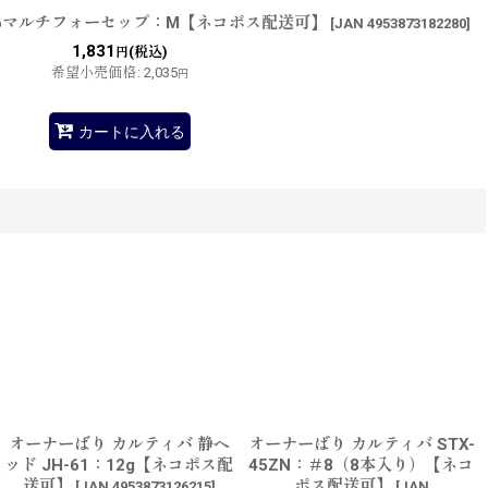
-06マルチフォーセップ：M【ネコポス配送可】
[
JAN 4953873182280
]
1,831
(税込)
円
希望小売価格
:
2,035
円
カートに入れる
オーナーばり カルティバ 静ヘ
オーナーばり カルティバ STX-
ッド JH-61：12g【ネコポス配
45ZN：＃8（8本入り）【ネコ
送可】
ポス配送可】
[
JAN 4953873126215
]
[
JAN