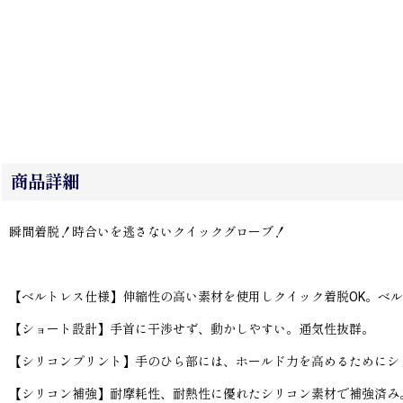
商品詳細
瞬間着脱！時合いを逃さないクイックグローブ！
【ベルトレス仕様】伸縮性の高い素材を使用しクイック着脱OK。ベ
【ショート設計】手首に干渉せず、動かしやすい。通気性抜群。
【シリコンプリント】手のひら部には、ホールド力を高めるためにシ
【シリコン補強】耐摩耗性、耐熱性に優れたシリコン素材で補強済み