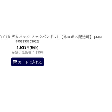
B-01D デカパック フックバンド：L【ネコポス配送可】
[
JAN
4953873103926
]
1,633
(税込)
円
希望小売価格
:
1,815
円
カートに入れる