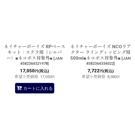
ネイチャーボーイズ RPベース
ネイチャーボーイズ NCOリア
キット：ステラ用（シルバ
クター ラインディッピング用
ー）■ネコポス対象外■
500ml■ネコポス対象外■
[
JAN
[
JAN
4582364321978
]
4582364334022
]
17,050
7,722
(税込)
(税込)
円
円
希望小売価格
:
17,050
希望小売価格
:
8,580
円
円
カートに入れる