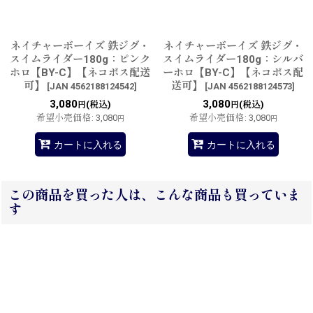
ネイチャーボーイズ 鉄ジグ・
ネイチャーボーイズ 鉄ジグ・
スイムライダー180g：ピンク
スイムライダー180g：シルバ
ホロ【BY-C】【ネコポス配送
ーホロ【BY-C】【ネコポス配
可】
送可】
[
JAN 4562188124542
]
[
JAN 4562188124573
]
3,080
3,080
(税込)
(税込)
円
円
希望小売価格
:
3,080
希望小売価格
:
3,080
円
円
カートに入れる
カートに入れる
この商品を買った人は、こんな商品も買っていま
す