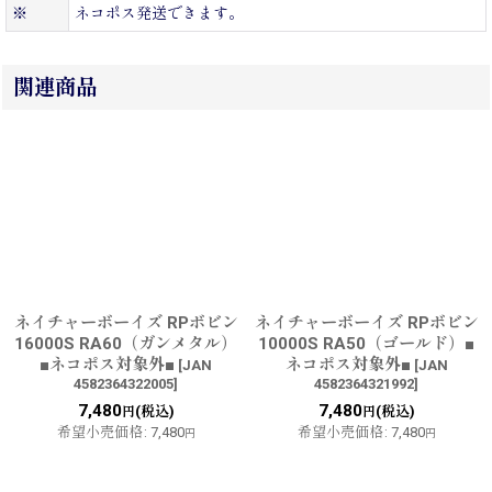
※
ネコポス発送できます。
関連商品
ネイチャーボーイズ RPボビン
ネイチャーボーイズ RPボビン
16000S RA60（ガンメタル）
10000S RA50（ゴールド）■
■ネコポス対象外■
ネコポス対象外■
[
JAN
[
JAN
4582364322005
]
4582364321992
]
7,480
7,480
(税込)
(税込)
円
円
希望小売価格
:
7,480
希望小売価格
:
7,480
円
円