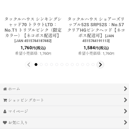
タックルハウス シンキングシ
タックルハウス ショアーズリ
ャッド70 トラウトLTD：
ップル52S SRP52S：No.57
No.T1 トリプルピンク（限定
クリアHGピンクヘッド【ネコ
カラー）【ネコポス配送可】
ポス配送可】
[
JAN
[
JAN 4515744187482
]
4515744191113
]
1,760
1,584
(税込)
(税込)
円
円
希望小売価格
:
1,760
希望小売価格
:
1,760
円
円
ホーム
ショッピングカート
マイページ
お気に入り