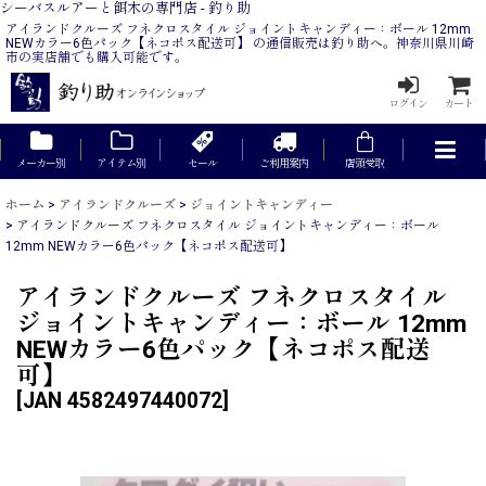
シーバスルアーと餌木の専門店 - 釣り助
アイランドクルーズ フネクロスタイル ジョイントキャンディー：ボール 12mm
NEWカラー6色パック【ネコポス配送可】 の通信販売は釣り助へ。神奈川県川崎
市の実店舗でも購入可能です。
ログイン
カート
メーカー別
アイテム別
セール
ご利用案内
店頭受取
ホーム
>
アイランドクルーズ
>
ジョイントキャンディー
>
アイランドクルーズ フネクロスタイル ジョイントキャンディー：ボール
12mm NEWカラー6色パック【ネコポス配送可】
アイランドクルーズ フネクロスタイル
ジョイントキャンディー：ボール 12mm
NEWカラー6色パック【ネコポス配送
可】
[
JAN 4582497440072
]