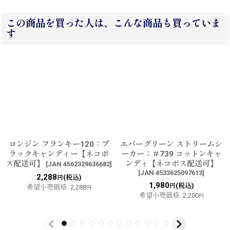
この商品を買った人は、こんな商品も買っていま
す
ロンジン フランキー120：ブ
エバーグリーン ストリームシ
ラックキャンディー【ネコポ
ーカー：＃739 コットンキャ
ス配送可】
ンディ【ネコポス配送可】
[
JAN 4562329636682
]
[
JAN 4533625097613
]
2,288
(税込)
円
1,980
(税込)
円
希望小売価格
:
2,288
円
希望小売価格
:
2,200
円