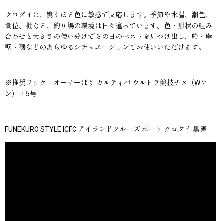
クロダイは、驚くほど色に敏感で反応します。季節や水温、潮色、
潮位、棚など、釣り場の環境は日々違っています。色・形状の組み
合わせと大きさの使い分けでその日のベストを見つけ出し、船・岸
壁・磯などのあらゆるシチュエーションでお使いいただけます。
※推奨フック：
オーナーばり カルティバ ウルトラ競技チヌ（Wケ
ン）：5号
FUNEKURO STYLE ICFC アイランドクルーズ ボート クロダイ 黒鯛