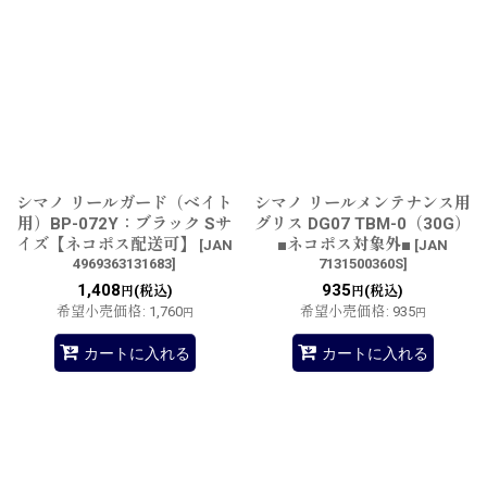
シマノ リールガード（ベイト
シマノ リールメンテナンス用
用）BP-072Y：ブラック Sサ
グリス DG07 TBM-0（30G）
イズ【ネコポス配送可】
■ネコポス対象外■
[
JAN
[
JAN
4969363131683
]
7131500360S
]
1,408
935
(税込)
(税込)
円
円
希望小売価格
:
1,760
希望小売価格
:
935
円
円
カートに入れる
カートに入れる