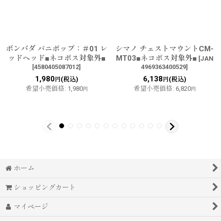
ボンバダ パニポップ：＃01 レ
シマノ チェストマウントCM-
ッドヘッド■ネコポス対象外■
MT03■ネコポス対象外■
[
JAN
[
4580405087012
]
4969363400529
]
1,980
6,138
(税込)
(税込)
円
円
希望小売価格
:
1,980
希望小売価格
:
6,820
円
円
ホーム
ショッピングカート
マイページ