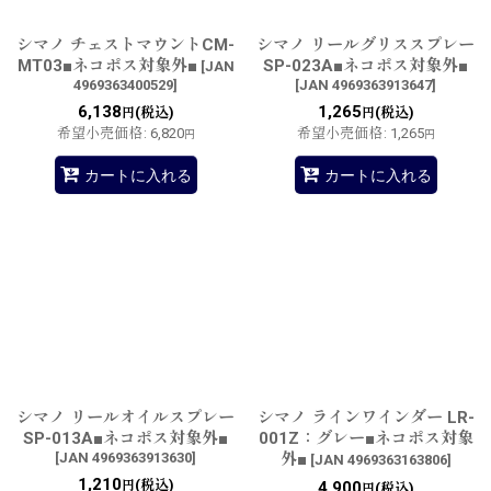
シマノ チェストマウントCM-
シマノ リールグリススプレー
MT03■ネコポス対象外■
SP-023A■ネコポス対象外■
[
JAN
4969363400529
]
[
JAN 4969363913647
]
6,138
1,265
(税込)
(税込)
円
円
希望小売価格
:
6,820
希望小売価格
:
1,265
円
円
カートに入れる
カートに入れる
シマノ リールオイルスプレー
シマノ ラインワインダー LR-
SP-013A■ネコポス対象外■
001Z：グレー■ネコポス対象
[
JAN 4969363913630
]
外■
[
JAN 4969363163806
]
1,210
(税込)
円
4,900
(税込)
円