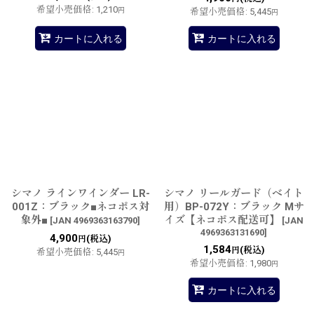
希望小売価格
:
1,210
円
希望小売価格
:
5,445
円
カートに入れる
カートに入れる
シマノ ラインワインダー LR-
シマノ リールガード（ベイト
001Z：ブラック■ネコポス対
用）BP-072Y：ブラック Mサ
象外■
イズ【ネコポス配送可】
[
JAN 4969363163790
]
[
JAN
4969363131690
]
4,900
(税込)
円
1,584
(税込)
円
希望小売価格
:
5,445
円
希望小売価格
:
1,980
円
カートに入れる