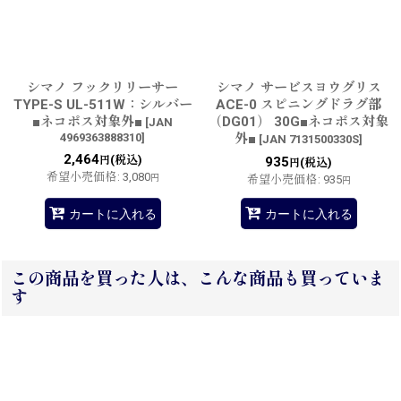
シマノ フックリリーサー
シマノ サービスヨウグリス
TYPE-S UL-511W：シルバー
ACE-0 スピニングドラグ部
■ネコポス対象外■
（DG01） 30G■ネコポス対象
[
JAN
4969363888310
]
外■
[
JAN 7131500330S
]
2,464
(税込)
円
935
(税込)
円
希望小売価格
:
3,080
円
希望小売価格
:
935
円
カートに入れる
カートに入れる
この商品を買った人は、こんな商品も買っていま
す