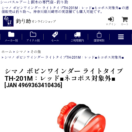
シーバスルアーと餌木の専門店 - 釣り助
シマノ ボビンワインダー ライトタイプTH-201M：レッド■ネコポス対象外■ の通
信販売は釣り助へ。神奈川県川崎市の実店舗でも購入可能です。
ログイン
カート
メーカー別
アイテム別
セール
ご利用案内
店頭受取
ホーム
>
シマノ
>
その他
>
シマノ ボビンワインダー ライトタイプTH-201M：レッド■ネコポス対象外■
シマノ ボビンワインダー ライトタイプ
TH-201M：レッド■ネコポス対象外■
[
JAN 4969363410436
]