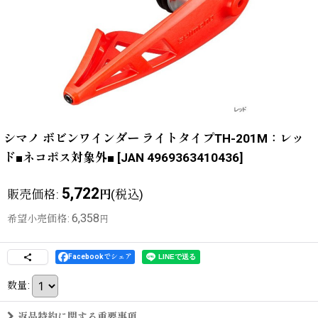
シマノ ボビンワインダー ライトタイプTH-201M：レッ
ド■ネコポス対象外■
[
JAN 4969363410436
]
5,722
販売価格
:
(税込)
円
6,358
希望小売価格
:
円
Facebookでシェア
数量
:
返品特約に関する重要事項