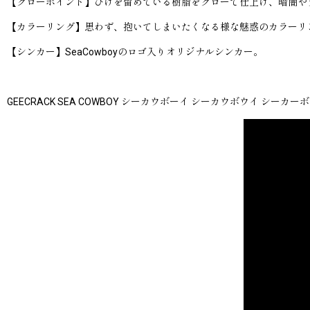
【グローポイント】ひげを留めている樹脂をグローで仕上げ、暗闇や
【カラーリング】思わず、抱いてしまいたくなる様な魅惑のカラーリ
【シンカー】SeaCowboyのロゴ入りオリジナルシンカー。
GEECRACK SEA COWBOY シーカウボーイ シーカウボウイ シーカ