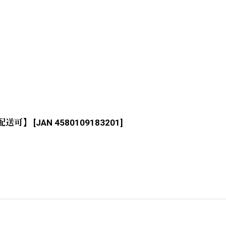
ス配送可】
[
JAN 4580109183201
]