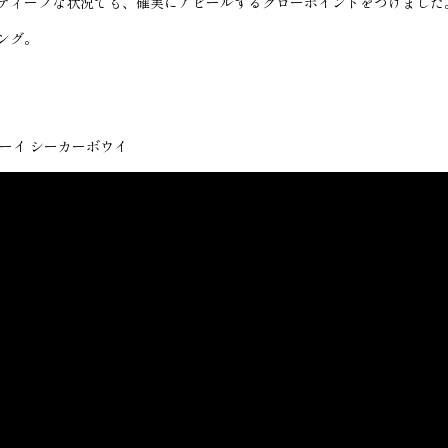
ディープな状況でも、確実にアピールするグローポイントをつけました
ング。
ーボーイ シーカーボウイ