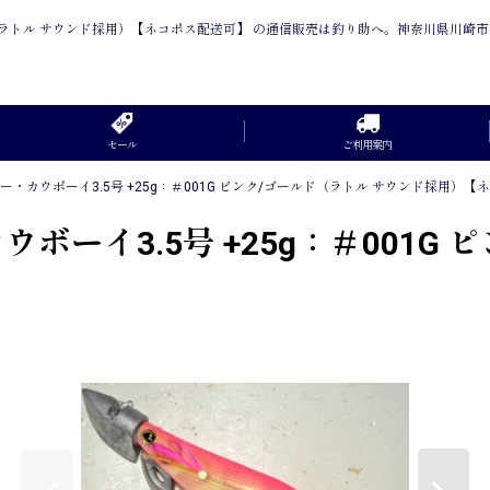
ゴールド（ラトル サウンド採用）【ネコポス配送可】 の通信販売は釣り助へ。神奈川県川
セール
ご利用案内
シー・カウボーイ3.5号 +25g：＃001G ピンク/ゴールド（ラトル サウンド採用）
ウボーイ3.5号 +25g：＃001G