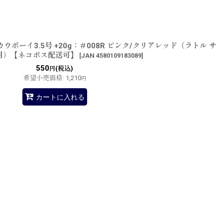
ウボーイ3.5号 +20g：＃008R ピンク/クリアレッド（ラトル サ
用）【ネコポス配送可】
[
JAN 4580109183089
]
550
(税込)
円
希望小売価格
:
1,210
円
カートに入れる