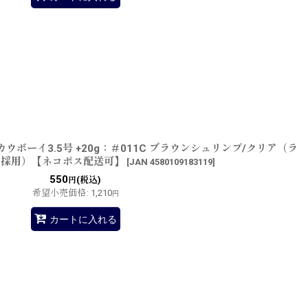
ウボーイ3.5号 +20g：＃011C ブラウンシュリンプ/クリア（ラ
ド採用）【ネコポス配送可】
[
JAN 4580109183119
]
550
(税込)
円
希望小売価格
:
1,210
円
カートに入れる