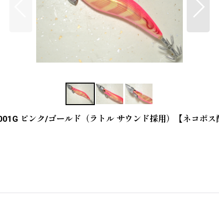
：＃001G ピンク/ゴールド（ラトル サウンド採用）【ネコポ