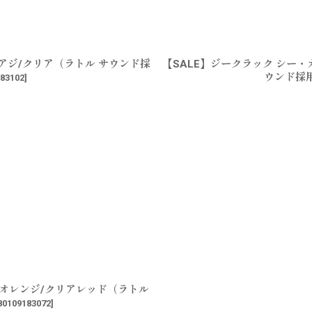
C アジ/クリア（ラトル サウンド採
【SALE】ジークラック シー・カ
ウンド採
83102
]
7R オレンジ/クリアレッド（ラトル
80109183072
]