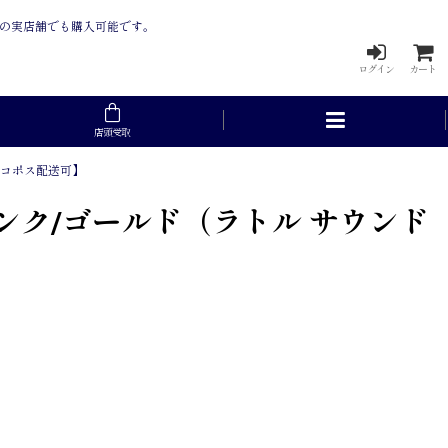
崎市の実店舗でも購入可能です。
ログイン
カート
店頭受取
【ネコポス配送可】
 ピンク/ゴールド（ラトル サウンド