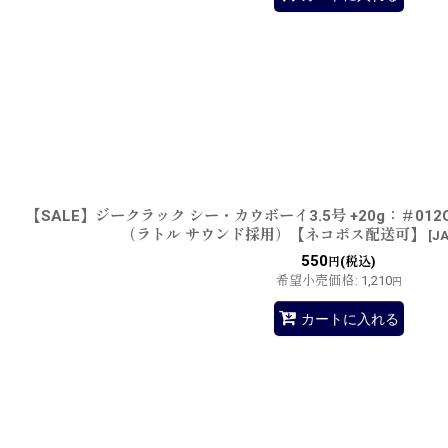
【SALE】ジークラック シー・カウボーイ3.5号 +20g：＃0
（ラトル サウンド採用）【ネコポス配送可】
[
JA
550
(税込)
円
希望小売価格
:
1,210
円
カートに入れる