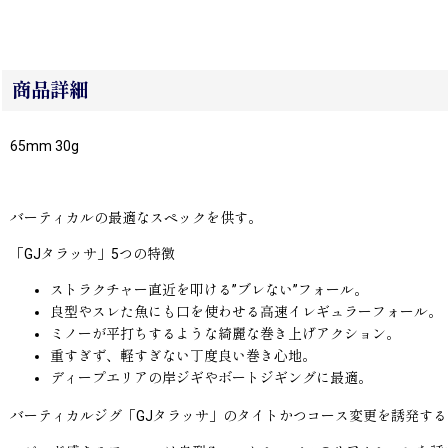
商品詳細
65mm 30g
バーティカルの最適なスペックを供す。
「GJタラッサ」5つの特徴
ストラクチャー直近を叩ける”ブレない”フォール。
良型やスレた魚にも口を使わせる高速イレギュラーフォール。
ミノーが平打ちするような綺麗な巻き上げアクション。
重すぎず、軽すぎない丁度良い巻き心地。
ディープエリアの岸ジギやボートジギングに最適。
バーティカルジグ「GJタラッサ」のタイトかつコース変更を誘発す