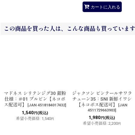
カートに入れる
この商品を買った人は、こんな商品も買っていま
マドネス シリテンジグ30 銀粉
ジャクソン ピンテールサワラ
仕様：＃01 ブルピン【ネコポ
チューン35：SNI 新鮮イワシ
ス配送可】
【ネコポス配送可】
[
JAN 4518184017432
]
[
JAN
4511729663903
]
1,540
(税込)
円
1,980
(税込)
円
希望小売価格
:
1,540
円
希望小売価格
:
2,200
円