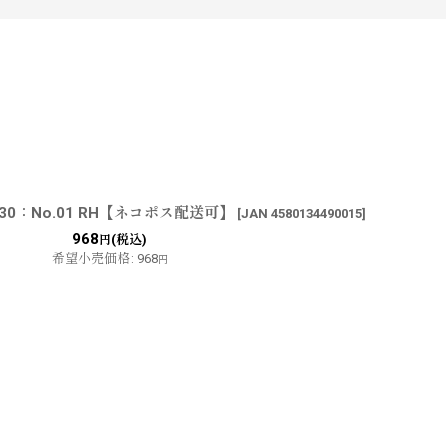
30：No.01 RH【ネコポス配送可】
[
JAN 4580134490015
]
968
(税込)
円
希望小売価格
:
968
円