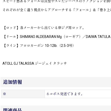
スピード感あるフォールは良型やスレたシーバスのリアクションを誘
それぞれが全く違う視点からアプローチする「フォール」＆「巻き上
【ロッド】各メーカーから出ている岸ジグ用ロッド。
【リール】SHIMANO ALDEBARAN Mg（ローギア）／DAIWA TATULA
【ライン】フロロカーボン 10-12lb.（2.5-3号）
ATOLL GJ TALASSA ジージェイ タラッサ
追加情報
※
ネコポス発送できます。
関連商品