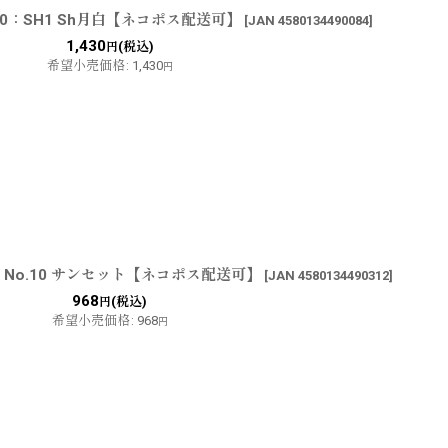
0：SH1 Sh月白【ネコポス配送可】
[
JAN 4580134490084
]
1,430
(税込)
円
希望小売価格
:
1,430
円
：No.10 サンセット【ネコポス配送可】
[
JAN 4580134490312
]
968
(税込)
円
希望小売価格
:
968
円