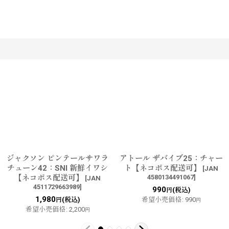
す
ジャクソン ピンテールサワラ
アトール ザバイブ25：チャー
チューン42：SNI 新鮮イワシ
ト【ネコポス配送可】
[
JAN
【ネコポス配送可】
4580134491067
]
[
JAN
4511729663989
]
990
(税込)
円
1,980
(税込)
希望小売価格
:
990
円
円
希望小売価格
:
2,200
円