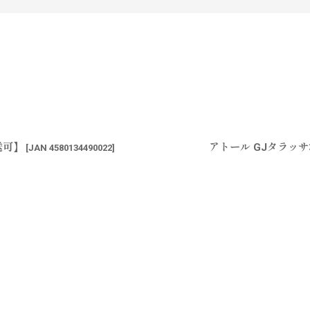
送可】
アトール GJタラッサ
[
JAN 4580134490022
]