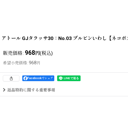
アトール GJタラッサ30：No.03 ブルピンいわし【ネコ
968
販売価格
:
(税込)
円
968
希望小売価格
:
円
Facebookでシェア
返品特約に関する重要事項