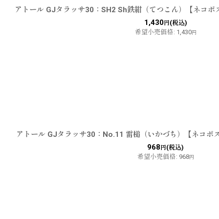
アトール GJタラッサ30：SH2 Sh鉄紺（てつこん）【ネコ
1,430
(税込)
円
希望小売価格
:
1,430
円
アトール GJタラッサ30：No.11 雷槌（いかづち）【ネコポ
968
(税込)
円
希望小売価格
:
968
円