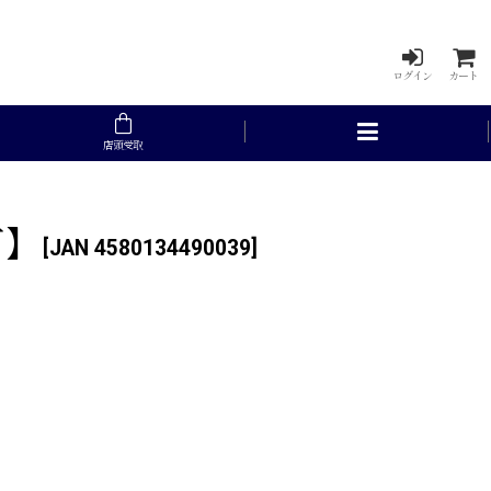
ログイン
カート
店頭受取
可】
[
JAN 4580134490039
]