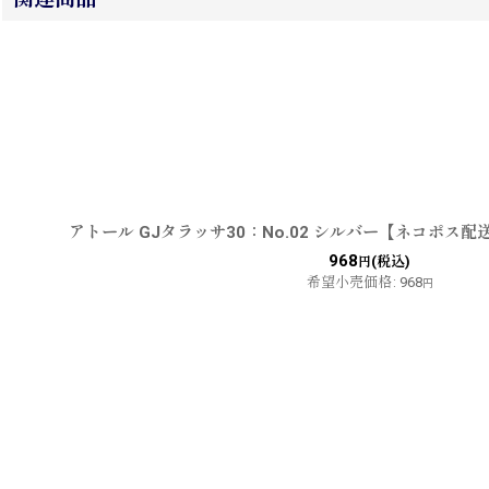
アトール GJタラッサ30：No.02 シルバー【ネコポス配
968
(税込)
円
希望小売価格
:
968
円