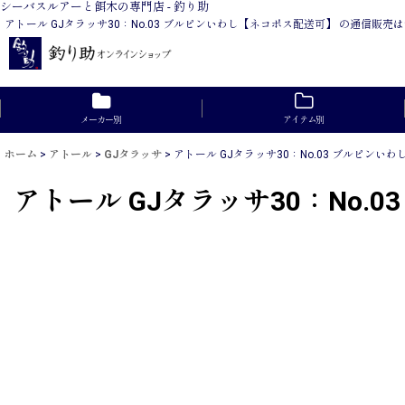
シーバスルアーと餌木の専門店 - 釣り助
アトール GJタラッサ30：No.03 ブルピンいわし【ネコポス配送可】 の通信
メーカー別
アイテム別
ホーム
>
アトール
>
GJタラッサ
>
アトール GJタラッサ30：No.03 ブルピンい
アトール GJタラッサ30：No.