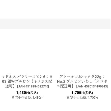
マドネス バクリースピン6：＃
アトール JJシャクラ22g：
03 銀粉ブルピン【ネコポス配
No.2 ブルピンいわし【ネコポ
送可】
ス配送可】
[
JAN 4518184022740
]
[
JAN 4580134490343
]
1,430
1,705
(税込)
(税込)
円
円
希望小売価格
:
1,430
希望小売価格
:
1,705
円
円