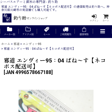
シーバスルアーと餌木の専門店 - 釣り助
邪道 エンヴィー95：04 ぱね〜す【ネコポス配送可】 の通信販売は釣り助へ。神
奈川県川崎市の実店舗でも購入可能です。
ログイン
カート
メーカー別
アイテム別
セール
ご利用案内
店頭受取
ホーム
>
邪道
>
エンヴィー95
>
邪道 エンヴィー95：04 ぱね〜す【ネコポス配送可】
邪道 エンヴィー95：04 ぱね〜す【ネコ
ポス配送可】
[
JAN 4996578667188
]