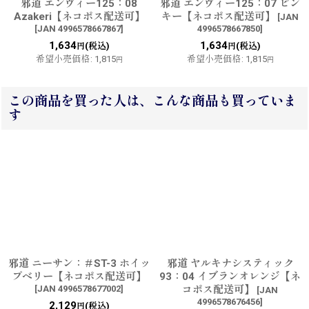
邪道 エンヴィー125：08
邪道 エンヴィー125：07 ピン
Azakeri【ネコポス配送可】
キー【ネコポス配送可】
[
JAN
[
JAN 4996578667867
]
4996578667850
]
1,634
1,634
(税込)
(税込)
円
円
希望小売価格
:
1,815
希望小売価格
:
1,815
円
円
この商品を買った人は、こんな商品も買っていま
す
邪道 ニーサン：＃ST-3 ホイッ
邪道 ヤルキナシスティック
プベリー【ネコポス配送可】
93：04 イブランオレンジ【ネ
[
JAN 4996578677002
]
コポス配送可】
[
JAN
4996578676456
]
2,129
(税込)
円