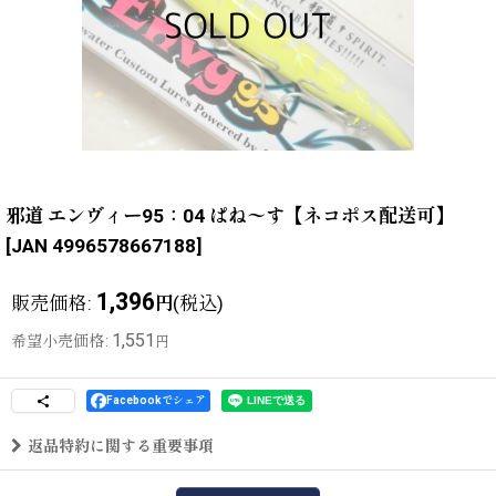
邪道 エンヴィー95：04 ぱね〜す【ネコポス配送可】
[
JAN 4996578667188
]
1,396
販売価格
:
(税込)
円
1,551
希望小売価格
:
円
Facebookでシェア
返品特約に関する重要事項