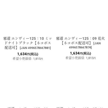
邪道 エンヴィー125：10 ミッ
邪道 エンヴィー125：09 花火
ドナイトブラック【ネコポス
【ネコポス配送可】
[
JAN
配送可】
4996578667874
]
[
JAN 4996578667881
]
1,634
(税込)
1,634
円
(税込)
円
希望小売価格
:
1,815
希望小売価格
:
1,815
円
円