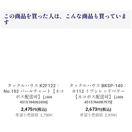
この商品を買った人は、こんな商品も買っていま
す
タックルハウス K2F122：
タックルハウス BKSP-140：
No.102 パールチャート【ネコ
＃112 イワシレッドベリー
ポス配送可】
【ネコポス配送可】
[
JAN
[
JAN
4515744062406
]
4515744087973
]
2,475
2,673
(税込)
(税込)
円
円
希望小売価格
:
2,750
希望小売価格
:
2,970
円
円