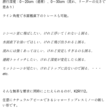
潜行深度：0〜20cm（通常）、0〜30cm（流れ、リーダーの太さで
差あり）
ライン角度で水面極直下のトレースも可能。
シンペン並に飛ばしたい。けれど浮いてくれないと困る。
水面直下を泳いでほしい。けれど飛び出されると困る。
流れには強くあってほしい。けれど安定しすぎるのも困る。
連続トゥイッチしたい。けれど深度が変化したら困る。
ヒットシーンが見たい。けれどトップに出ないので困る。・・・
etc。
そんな無茶な要求に同時にこたえられるのが、K2R112。
任意にナチュラルアピールできるシャローリップレスミノーの新し
い形です。